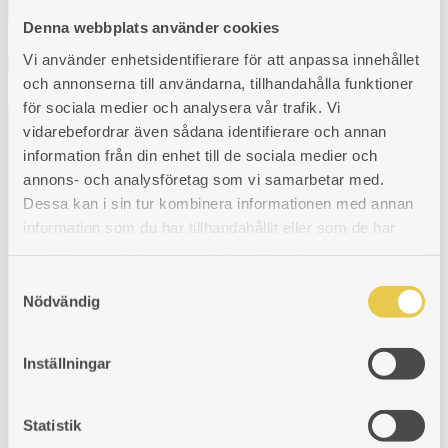
Använd position
Denna webbplats använder cookies
Vi använder enhetsidentifierare för att anpassa innehållet
×
och annonserna till användarna, tillhandahålla funktioner
för sociala medier och analysera vår trafik. Vi
Välkommen till oss!
vidarebefordrar även sådana identifierare och annan
information från din enhet till de sociala medier och
annons- och analysföretag som vi samarbetar med.
Vår önskan är att hålla den svenska traditionen och hantverket kring
Dessa kan i sin tur kombinera informationen med annan
gjutjärnsspisar levande. För att säkra kvaliteten på våra produkter arbetar vi
information som du har tillhandahållit eller som de har
med utvalda svenska och utländska gjuterier. I vår moderna fabrik i Reftele
tar erfarna och skickliga hantverkare vid. De finputsar och polerar varje del
samlat in när du har använt deras tjänster.
innan de bygger ihop spisarna för hand. Ett gediget hantverk som aldrig går
ur tiden.
Samtyckesval
Nödvändig
Vedspisar och Kaminer
Tillbehör
Inställningar
Reservdelar
Hitta återförsäljare
Kundservice
Statistik
ÅF-login
Gör en reklamation