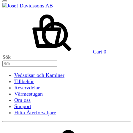
Cart
0
Sök
Vedspisar och Kaminer
Tillbehör
Reservdelar
Värmestugan
Om oss
Support
Hitta Återförsäljare