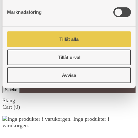
Ångra köp
Vanliga frågor
Marknadsföring
Jobba hos oss
Köpvillkor
Teknisk Dokumentation
Inspireras i
Tillåt alla
Värmestugan
Tillåt urval
Anmäl dig till vårt nyhetsbrev och få inspiration, tips och råd.
Avvisa
Epost:
Stäng
Cart
(0)
Inga produkter i
varukorgen.