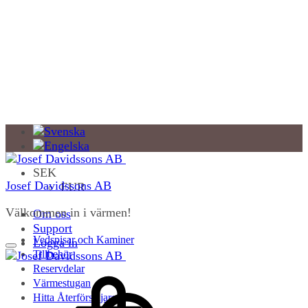
SEK
Josef Davidssons AB
EUR
Välkommen in i värmen!
Om oss
Support
Vedspisar och Kaminer
Logga in
Tillbehör
Reservdelar
Värmestugan
Hitta Återförsäljare