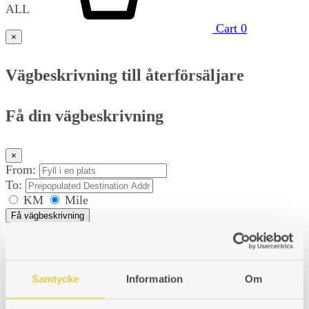
ALL
Cart
0
×
Vägbeskrivning till återförsäljare
Få din vägbeskrivning
×
From:
To:
KM
Mile
Få vägbeskrivning
Använd min position för att hitta den närmaste
återförsäljaren.
Samtycke
Information
Om
×