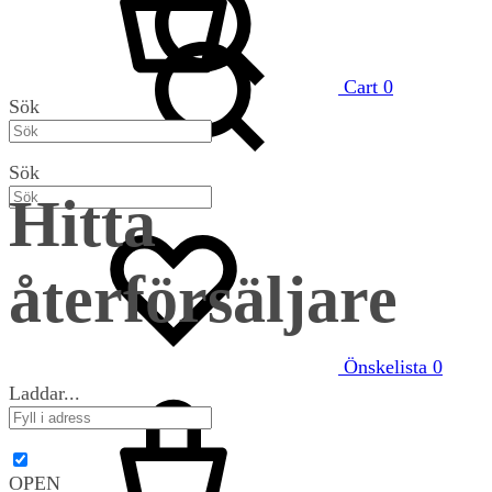
Cart
0
Sök
Sök
Hitta
återförsäljare
Önskelista
0
Laddar...
OPEN