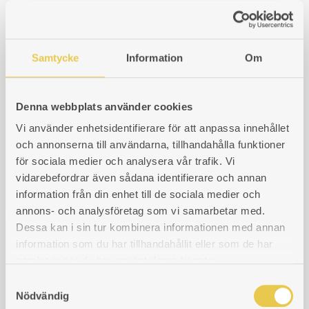
Viking 60
Viking 75
Samtycke
Information
Om
Jøtul
Klavreström
Denna webbplats använder cookies
Näveqvarn
Vi använder enhetsidentifierare för att anpassa innehållet
Norrahammar
och annonserna till användarna, tillhandahålla funktioner
för sociala medier och analysera vår trafik. Vi
Alfa Velox
vidarebefordrar även sådana identifierare och annan
Ankarsrum
information från din enhet till de sociala medier och
annons- och analysföretag som vi samarbetar med.
Skoglund Olsson
Dessa kan i sin tur kombinera informationen med annan
Bolinder
information som du har tillhandahållit eller som de har
samlat in när du har använt deras tjänster.
Ebe-Verken
S
Kockums
Nödvändig
a