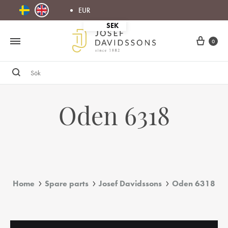
EUR
SEK
Cart
0
Sök
Oden 6318
Home
Spare parts
Josef Davidssons
Oden 6318