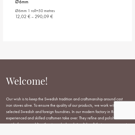
Ø6mm
Ø6mm 1 roll=50 metres
Price
12,02
€
290,09
€
–
range:
12,02 €
through
290,09 €
Welcome!
Our wish is to keep the Swedish tradition and craftsmanship around cast
iron stoves alive. To ensure the quality of our products, we work with
selected Swedish and foreign foundries. In our modern factory in Reftele,
experienced and skilled craftsmen take over. They refine and polish each
part before assembling the stoves by hand. A solid craft that never goes out
of date.