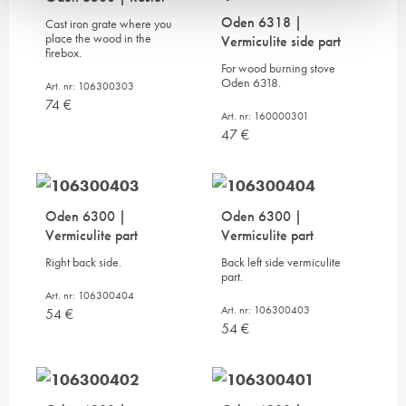
Oden 6318 |
Cast iron grate where you
place the wood in the
Vermiculite side part
firebox.
For wood burning stove
Oden 6318.
Art. nr: 106300303
74
€
Art. nr: 160000301
47
€
Oden 6300 |
Oden 6300 |
Vermiculite part
Vermiculite part
Right back side.
Back left side vermiculite
part.
Art. nr: 106300404
Art. nr: 106300403
54
€
54
€