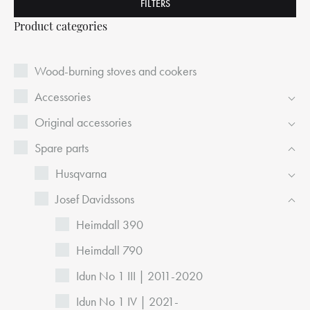
FILTERS
Product categories
Wood-burning stoves and cookers
Accessories
Original accessories
Spare parts
Husqvarna
Josef Davidssons
Heimdall 390
Heimdall 790
Idun No 1 III | 2011-2020
Idun No 1 IV | 2021-