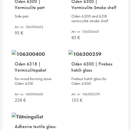
Oden 6300 |
Oden 6300 |
Vermiculite part
Vermiculite Smoke shelf
Side pair
Oden 6300 and 6318
vermiculite smoke shelf.
Art. nr: 106300402
Art. nr: 106300401
95
€
85
€
Oden 6318 |
Oden 6300 | Firebox
Vermiculitepaket
hatch glass
For wood burning stove
Firebox hatch glass for
Oden 6318.
Oden 6300.
Art. nr: 160000400
Art. nr: 106300259
238
€
155
€
Adhesive textile glass.