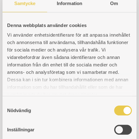
Samtycke
Information
Om
Husqvarna 27
Husqvarna 28
Denna webbplats använder cookies
Husqvarna 61
Vi använder enhetsidentifierare för att anpassa innehållet
och annonserna till användarna, tillhandahålla funktioner
Husqvarna 125
för sociala medier och analysera vår trafik. Vi
vidarebefordrar även sådana identifierare och annan
Husqvarna 225
information från din enhet till de sociala medier och
annons- och analysföretag som vi samarbetar med.
Husqvarna 226
Dessa kan i sin tur kombinera informationen med annan
information som du har tillhandahållit eller som de har
Husqvarna 227
samlat in när du har använt deras tjänster.
S
Husqvarna 228
Nödvändig
a
m
Husqvarna 271
t
Inställningar
y
Husqvarna 425