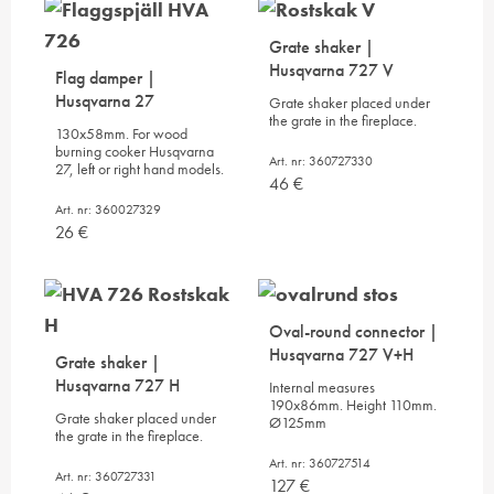
Grate shaker |
Husqvarna 727 V
Flag damper |
Husqvarna 27
Grate shaker placed under
the grate in the fireplace.
130x58mm. For wood
burning cooker Husqvarna
Art. nr: 360727330
27, left or right hand models.
46
€
Art. nr: 360027329
26
€
Oval-round connector |
Husqvarna 727 V+H
Grate shaker |
Husqvarna 727 H
Internal measures
190x86mm. Height 110mm.
Grate shaker placed under
Ø125mm
the grate in the fireplace.
Art. nr: 360727514
Art. nr: 360727331
127
€