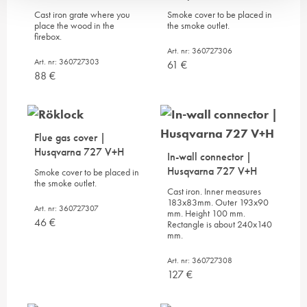
Cast iron grate where you
Smoke cover to be placed in
place the wood in the
the smoke outlet.
firebox.
Art. nr: 360727306
Art. nr: 360727303
61
€
88
€
Flue gas cover |
Husqvarna 727 V+H
In-wall connector |
Husqvarna 727 V+H
Smoke cover to be placed in
the smoke outlet.
Cast iron. Inner measures
183x83mm. Outer 193x90
Art. nr: 360727307
mm. Height 100 mm.
46
€
Rectangle is about 240x140
mm.
Art. nr: 360727308
127
€