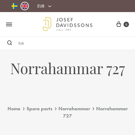
EUR
Cart
0
Sök
Norrahammar 727
Home
Spare parts
Norrahammar
Norrahammar
727