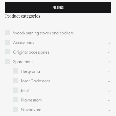
FILTERS
Product categories
Wood-burning stoves and cookers
Accessories
Original accessories
Spare parts
Husqvarna
Josef Davidssons
Jøtul
Klavreström
Näveqvarn