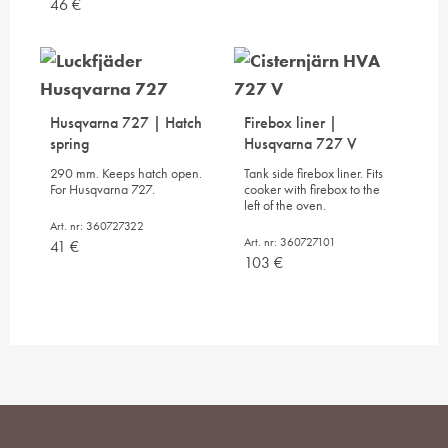
46
€
Husqvarna 727 | Hatch
Firebox liner |
spring
Husqvarna 727 V
290 mm. Keeps hatch open.
Tank side firebox liner. Fits
For Husqvarna 727.
cooker with firebox to the
left of the oven.
Art. nr: 360727322
Art. nr: 360727101
41
€
103
€