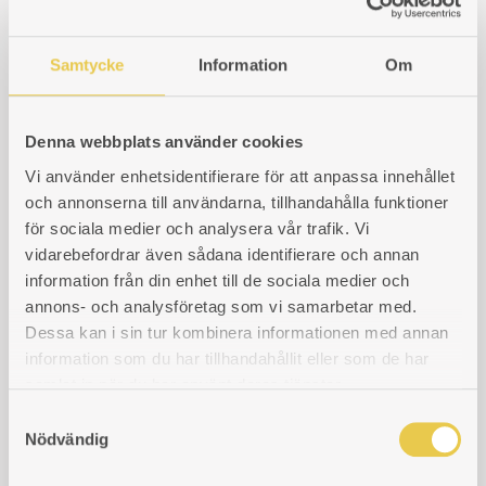
Skillingaryd
Thermia
Samtycke
Information
Om
Vermont Castings
Vesta
Denna webbplats använder cookies
Vi använder enhetsidentifierare för att anpassa innehållet
och annonserna till användarna, tillhandahålla funktioner
för sociala medier och analysera vår trafik. Vi
Sort by
14 Products
vidarebefordrar även sådana identifierare och annan
information från din enhet till de sociala medier och
annons- och analysföretag som vi samarbetar med.
Dessa kan i sin tur kombinera informationen med annan
information som du har tillhandahållit eller som de har
samlat in när du har använt deras tjänster.
S
Firebox liner |
Firebox liner |
Nödvändig
a
Husqvarna 727 V
Husqvarna 727 H
m
Liner for the oven side of the
Tank side firebox liner. Fits