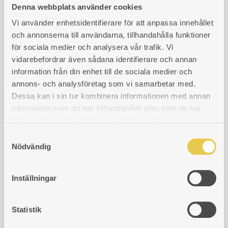
Denna webbplats använder cookies
Skoglund Olsson 7
Vi använder enhetsidentifierare för att anpassa innehållet
Skoglund Olsson 8
och annonserna till användarna, tillhandahålla funktioner
Skoglund Olsson 46
för sociala medier och analysera vår trafik. Vi
vidarebefordrar även sådana identifierare och annan
Skoglund Olsson 47
information från din enhet till de sociala medier och
annons- och analysföretag som vi samarbetar med.
Skoglund Olsson 168
Dessa kan i sin tur kombinera informationen med annan
Skoglund Olsson 171
information som du har tillhandahållit eller som de har
samlat in när du har använt deras tjänster.
Skoglund Olsson 172
S
Skoglund Olsson 268
Nödvändig
a
Skoglund Olsson 271
m
t
Inställningar
Skoglund Olsson 272
y
c
Skoglund Olsson 368
k
Statistik
Skoglund Olsson 371
e