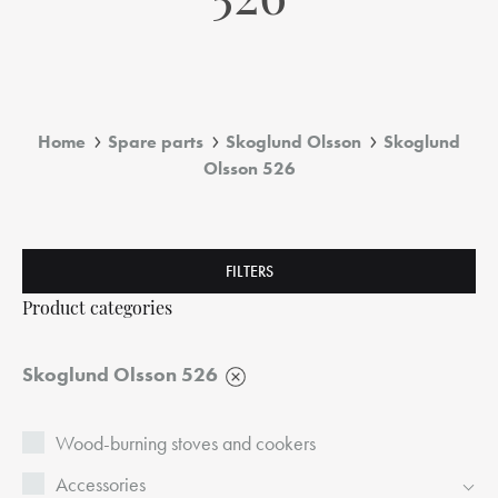
526
Home
Spare parts
Skoglund Olsson
Skoglund
Olsson 526
FILTERS
Product categories
Skoglund Olsson 526
Wood-burning stoves and cookers
Accessories