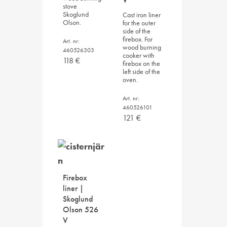
stove
Skoglund
Cast iron liner
Olson.
for the outer
side of the
firebox. For
Art. nr:
wood burning
460526303
cooker with
118
€
firebox on the
left side of the
oven.
Art. nr:
460526101
121
€
Firebox
liner |
Skoglund
Olson 526
V