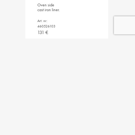
Oven side
cast iron liner.
Art. nr:
460526103
131
€
Welcome!
Our wish is to keep the Swedish tradition and craftsmanship around
cast iron stoves alive. To ensure the quality of our products, we work
with selected Swedish and foreign foundries. In our modern factory in
Reftele, experienced and skilled craftsmen take over. They refine and