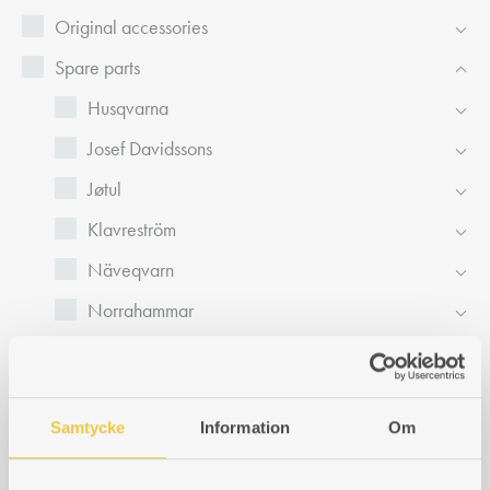
Original accessories
Spare parts
Husqvarna
Josef Davidssons
Jøtul
Klavreström
Näveqvarn
Norrahammar
Alfa Velox
Ankarsrum
Samtycke
Information
Om
Skoglund Olsson
Skoglund Olsson 6