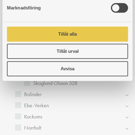
s
Skoglund Olsson 372
Marknadsföring
v
Skoglund Olsson 426
a
l
Skoglund Olsson 427
Tillåt alla
Skoglund Olsson 428
Skoglund Olsson 525
Tillåt urval
Skoglund Olsson 526
Avvisa
Skoglund Olsson 527
Skoglund Olsson 528
Bolinder
Ebe-Verken
Kockums
Norrhult