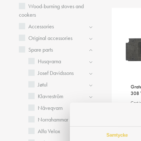
Wood-burning stoves and
cookers
Accessories
Original accessories
Spare parts
Husqvarna
Josef Davidssons
Jøtul
Grat
308
Klavreström
Cast i
Näveqvarn
where
in the
Norrahammar
Art. n
128
Alfa Velox
Samtycke