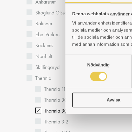
Ankarsrum
Skoglund Olsson
Denna webbplats använder 
Bolinder
Vi använder enhetsidentifierar
sociala medier och analysera 
Ebe-Verken
till de sociala medier och a
med annan information som du 
Kockums
Norrhult
S
Nödvändig
a
Skillingaryd
m
Thermia
t
y
Thermia 115
c
Thermia 306
Avvisa
k
e
Thermia 308
s
Thermia 312
v
a