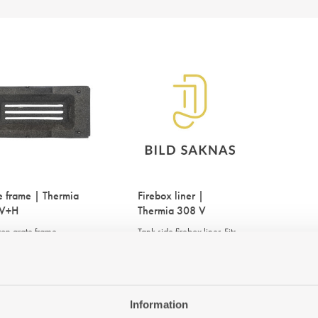
e frame | Thermia
Firebox liner |
 V+H
Thermia 308 V
ron grate frame
Tank side firebox liner. Fits
 you place the grate
cooker with firebox to the
 firebox.
left of the oven.
r: 480308304
Art. nr: 480308101
€
131
€
Information