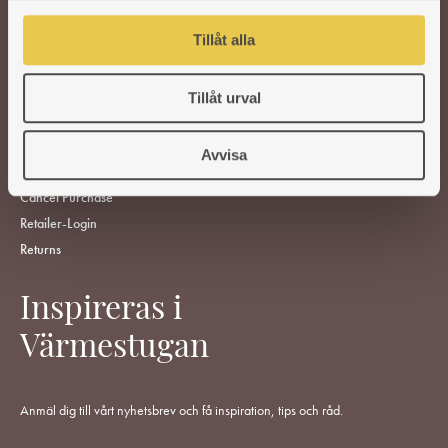
SPARE PARTS
l
Tillåt alla
FIND RETAILERS
ABOUT US
Tillåt urval
CUSTOMER SERVICE
Support
Avvisa
Terms Of Purchase
Cancel Purchase
Retailer-Login
Returns
Inspireras i
Värmestugan
Anmäl dig till vårt nyhetsbrev och få inspiration, tips och råd.