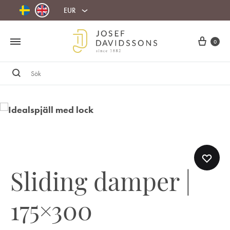
EUR
Cart
0
Sök
Sliding damper |
175×300