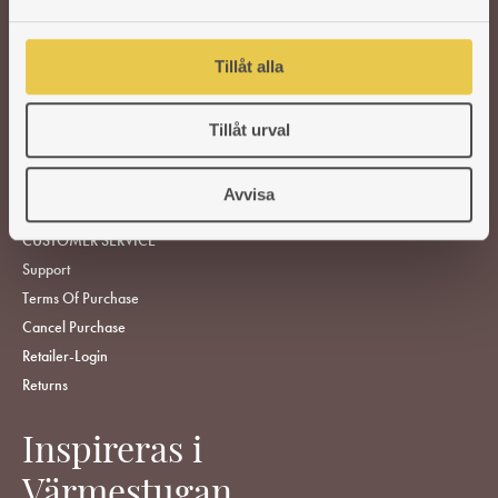
a
WOOD-BURNING STOVES AND COOKERS
l
Tillåt alla
ACCESSORIES
SPARE PARTS
Tillåt urval
FIND RETAILERS
ABOUT US
Avvisa
CUSTOMER SERVICE
Support
Terms Of Purchase
Cancel Purchase
Retailer-Login
Returns
Inspireras i
Värmestugan