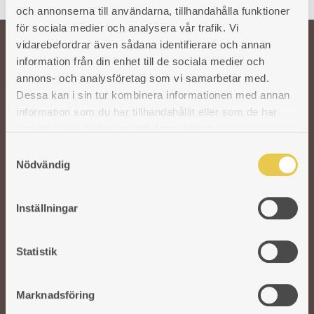
och annonserna till användarna, tillhandahålla funktioner
för sociala medier och analysera vår trafik. Vi
vidarebefordrar även sådana identifierare och annan
information från din enhet till de sociala medier och
Welcome!
annons- och analysföretag som vi samarbetar med.
Dessa kan i sin tur kombinera informationen med annan
Our wish is to keep the Swedish tradition and craftsmanship around cast
information som du har tillhandahållit eller som de har
iron stoves alive. To ensure the quality of our products, we work with
samlat in när du har använt deras tjänster.
selected Swedish and foreign foundries. In our modern factory in Reftele,
S
experienced and skilled craftsmen take over. They refine and polish each
Nödvändig
a
part before assembling the stoves by hand. A solid craft that never goes out
m
of date.
t
Inställningar
y
c
k
Statistik
e
s
Marknadsföring
v