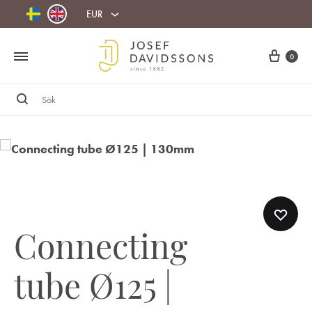
EUR
Cart
0
Sök
Connecting
tube Ø125 |