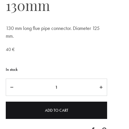
130mm
130 mm long flue pipe connector. Diameter 125
mm.
40
€
In stock
Quantity
ADD TO CART