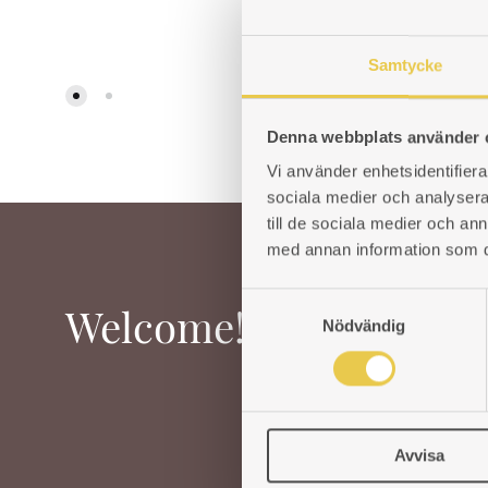
ADD
TO
Samtycke
WISHLIST
Denna webbplats använder 
Vi använder enhetsidentifierar
sociala medier och analysera 
till de sociala medier och a
med annan information som du 
S
Welcome!
Nödvändig
a
m
t
y
c
Avvisa
k
e