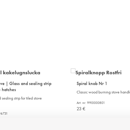
ove | Glass and sealing strip
Spiral knob Nr 1
e hatches
Classic wood burning stove handl
sealing strip for tiled stove
Art. nr: 990000801
23
€
196731