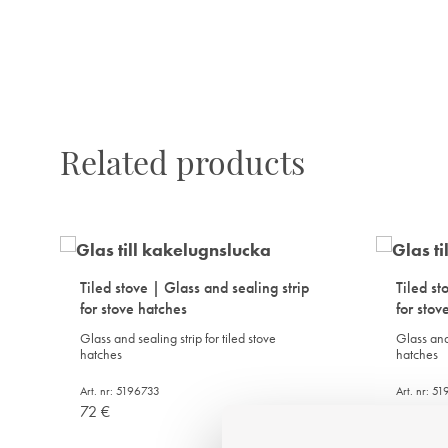
Related products
Tiled stove | Glass and sealing strip
Tiled st
for stove hatches
for stov
Glass and sealing strip for tiled stove
Glass and 
hatches
hatches
Art. nr: 5196733
Art. nr: 5
72
€
52
€