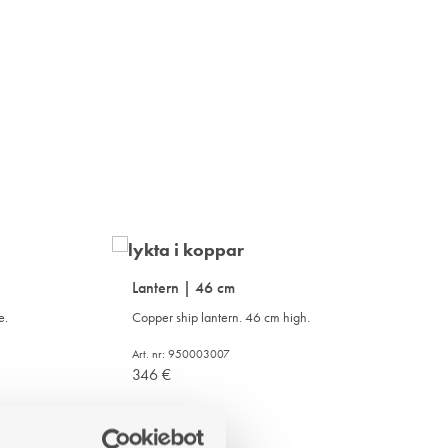
Lantern | 46 cm
e.
Copper ship lantern. 46 cm high.
Art. nr: 950003007
346
€
ADD
ADD