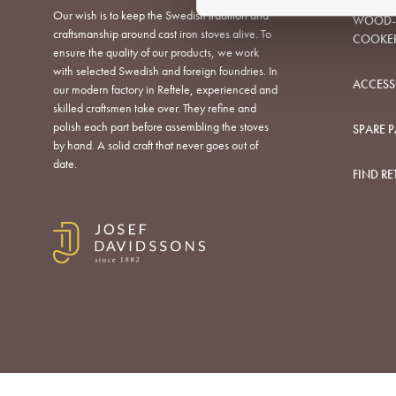
Our wish is to keep the Swedish tradition and
s
WOOD-B
craftsmanship around cast iron stoves alive. To
v
COOKE
ensure the quality of our products, we work
a
with selected Swedish and foreign foundries. In
l
ACCESS
our modern factory in Reftele, experienced and
skilled craftsmen take over. They refine and
polish each part before assembling the stoves
SPARE P
by hand. A solid craft that never goes out of
date.
FIND RE