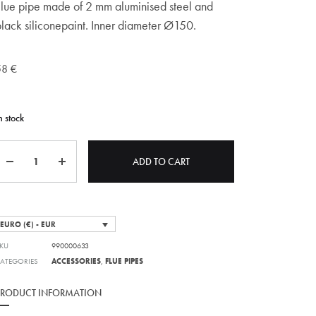
Flue pipe made of 2 mm aluminised steel and
black siliconepaint. Inner diameter Ø150.
58
€
n stock
Quantity
ADD TO CART
EURO (€) - EUR
KU
990000633
ATEGORIES
ACCESSORIES
,
FLUE PIPES
PRODUCT INFORMATION