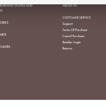
URNING STOVES AND
ABOUT US
RS
CUSTOMER SERVICE
ORIES
Support
Terms Of Purchase
ARTS
Cancel Purchase
Retailer-Login
TAILERS
Returns