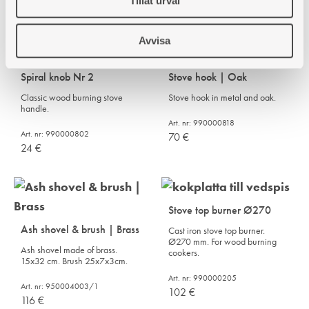
Tillåt urval
Art. nr: 5196733
72
€
Avvisa
Spiral knob Nr 2
Stove hook | Oak
Classic wood burning stove
Stove hook in metal and oak.
handle.
Art. nr: 990000818
Art. nr: 990000802
70
€
24
€
Stove top burner Ø270
Ash shovel & brush | Brass
Cast iron stove top burner.
Ø270 mm. For wood burning
Ash shovel made of brass.
cookers.
15x32 cm. Brush 25x7x3cm.
Art. nr: 990000205
Art. nr: 950004003/1
102
€
116
€