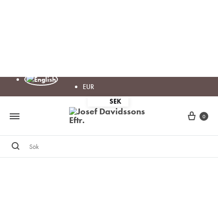
EUR
SEK
Cart
0
Sök