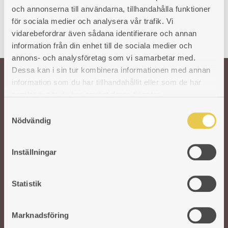
och annonserna till användarna, tillhandahålla funktioner
för sociala medier och analysera vår trafik. Vi
vidarebefordrar även sådana identifierare och annan
information från din enhet till de sociala medier och
annons- och analysföretag som vi samarbetar med.
Dessa kan i sin tur kombinera informationen med annan
information som du har tillhandahållit eller som de har
Welcome!
samlat in när du har använt deras tjänster.
S
Nödvändig
a
Our wish is to keep the Swedish tradition and craftsmanship around cast
m
iron stoves alive. To ensure the quality of our products, we work with
selected Swedish and foreign foundries. In our modern factory in Reftele,
t
Inställningar
experienced and skilled craftsmen take over. They refine and polish each
y
part before assembling the stoves by hand. A solid craft that never goes out
c
of date.
k
Statistik
e
s
Marknadsföring
v