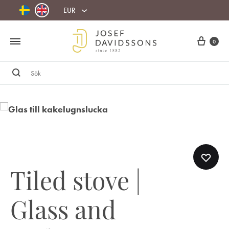
EUR
Cart
0
Sök
Tiled stove |
Glass and