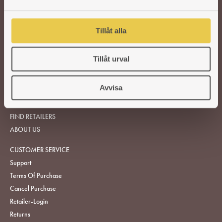
a
l
Tillåt alla
WOOD-BURNING STOVES AND COOKERS
Tillåt urval
ACCESSORIES
Avvisa
SPARE PARTS
FIND RETAILERS
ABOUT US
CUSTOMER SERVICE
Support
Terms Of Purchase
Cancel Purchase
Retailer-Login
Returns