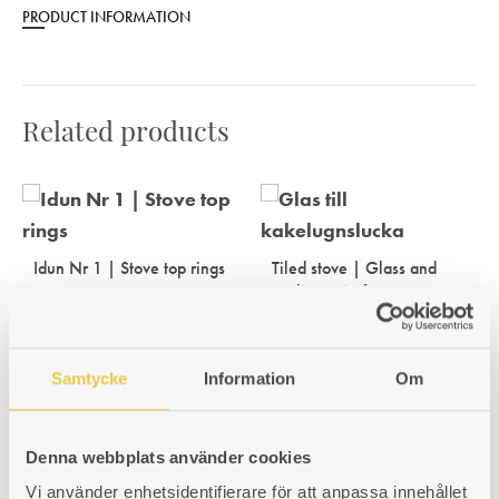
PRODUCT INFORMATION
Related products
Idun Nr 1 | Stove top rings
Tiled stove | Glass and
sealing strip for stove
Idun Nr 1, model year 1990-
hatches
2010. Ø270-0 mm. For older
generations 1930-1980 you
Glass and sealing strip for tiled
might need to purchase also a
stove hatches
separate 295 mm ring.
Samtycke
Information
Om
Art. nr: 5196729
Art. nr: 990000226
52
€
318
€
Denna webbplats använder cookies
Vi använder enhetsidentifierare för att anpassa innehållet