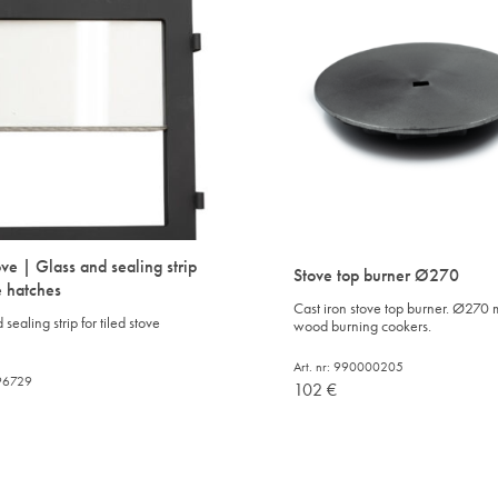
ove | Glass and sealing strip
Stove top burner Ø270
e hatches
Cast iron stove top burner. Ø270 
sealing strip for tiled stove
wood burning cookers.
Art. nr: 990000205
196729
102
€
ADD