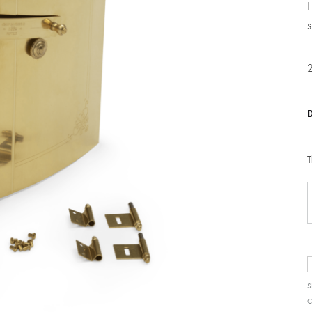
T
S
C