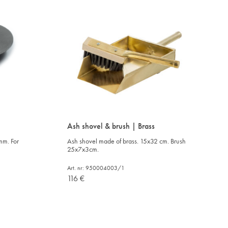
Ash shovel & brush | Brass
mm. For
Ash shovel made of brass. 15x32 cm. Brush
25x7x3cm.
Art. nr: 950004003/1
116
€
ADD
ADD
TO
TO