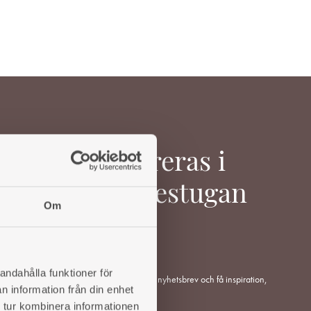
WISHLIST
WISHLIST
Inspireras i
Värmestugan
Om
andahålla funktioner för
Anmäl dig till vårt nyhetsbrev och få inspiration,
n information från din enhet
tips och råd.
 tur kombinera informationen