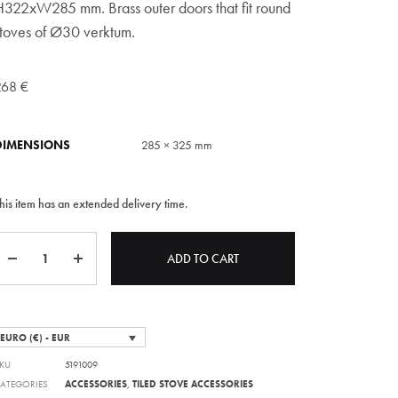
H322xW285 mm. Brass outer doors that fit round
stoves of Ø30 verktum.
268
€
DIMENSIONS
285 × 325 mm
his item has an extended delivery time.
Quantity
ADD TO CART
EURO (€) - EUR
KU
5191009
ATEGORIES
ACCESSORIES
,
TILED STOVE ACCESSORIES