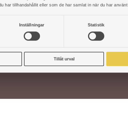
har tillhandahållit eller som de har samlat in när du har använt 
ORIES
Support
Terms Of Purchase
ARTS
Cancel Purchase
Inställningar
Statistik
Retailer-Login
TAILERS
Returns
Tillåt urval