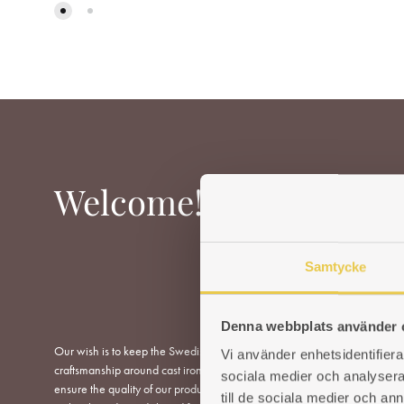
TO
WISHLIST
Welcome!
Samtycke
Denna webbplats använder 
Our wish is to keep the Swedish tradition and
Vi använder enhetsidentifierar
WOOD-B
craftsmanship around cast iron stoves alive. To
COOKE
sociala medier och analysera 
ensure the quality of our products, we work
till de sociala medier och a