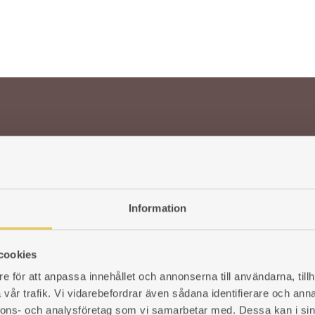
TO
WISHLIST
Information
cookies
e för att anpassa innehållet och annonserna till användarna, tillh
URNING STOVES AND
ABOUT US
RS
vår trafik. Vi vidarebefordrar även sådana identifierare och anna
nnons- och analysföretag som vi samarbetar med. Dessa kan i sin
CUSTOMER SERVICE