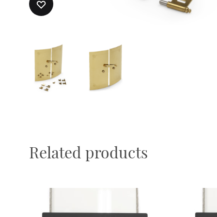
ADD
TO
WISHLIST
Related products