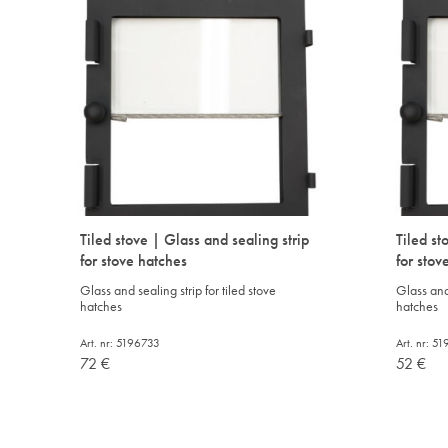
Tiled stove | Glass and sealing strip
Tiled st
for stove hatches
for stov
Glass and sealing strip for tiled stove
Glass and 
hatches
hatches
Art. nr: 5196733
Art. nr: 5
72
€
52
€
ADD