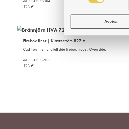
Art. nr: 430327104
t
123
€
y
c
Avvisa
k
e
s
Firebox liner | Klavreström 827 V
v
Cast iron liner for a left side firebox model. Oven side.
a
l
Art. nr: 430827102
123
€