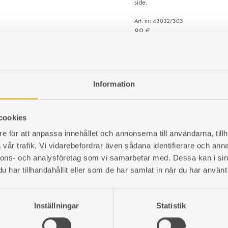
side.
Art. nr: 430327303
89
€
ADD
TO
WISHLIST
Information
Firebox liner | Klavreström
Cast iron liner for a right side fir
cookies
Art. nr: 430827104
e för att anpassa innehållet och annonserna till användarna, tillh
123
€
vår trafik. Vi vidarebefordrar även sådana identifierare och anna
nnons- och analysföretag som vi samarbetar med. Dessa kan i sin
ADD
har tillhandahållit eller som de har samlat in när du har använt 
TO
WISHLIST
Firebox liner | Klavreström
Inställningar
Statistik
Cast iron liner for a left side fire