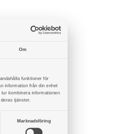
ADD
TO
Om
WISHLIST
 827 H
ebox model. Oven side.
andahålla funktioner för
n information från din enhet
 tur kombinera informationen
ADD
deras tjänster.
TO
WISHLIST
 826 V
Marknadsföring
box model. Oven side.