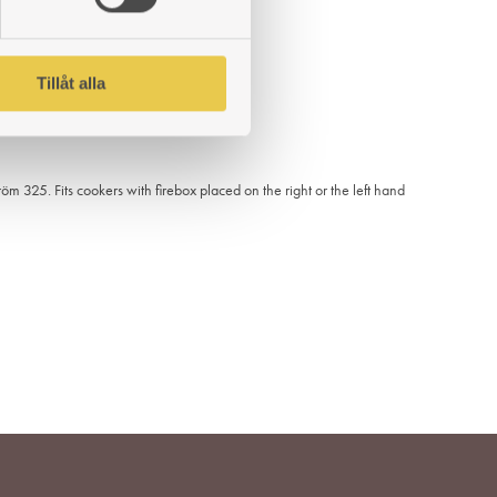
Tillåt alla
ADD
TO
WISHLIST
m 325. Fits cookers with firebox placed on the right or the left hand
ADD
TO
WISHLIST