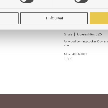
Art. nr: 430826102
131
€
Tillåt urval
ADD
TO
WISHLIST
Grate | Klavreström 325
For wood burning cooker Klavreströ
side.
Art. nr: 430325303
118
€
ADD
TO
WISHLIST