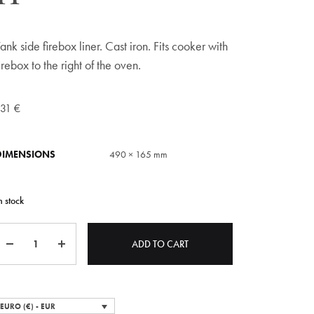
ank side firebox liner. Cast iron. Fits cooker with
irebox to the right of the oven.
131
€
DIMENSIONS
490 × 165 mm
n stock
Quantity
ADD TO CART
EURO (€) - EUR