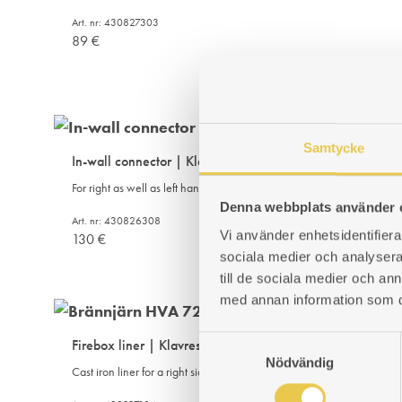
Art. nr: 430827303
89
€
Samtycke
In-wall connector | Klavreström 826
For right as well as left hand firebox model.
Denna webbplats använder 
Art. nr: 430826308
Vi använder enhetsidentifierar
130
€
sociala medier och analysera 
till de sociala medier och a
med annan information som du 
S
Firebox liner | Klavreström 327 H
Nödvändig
a
Cast iron liner for a right side firebox model. Oven side.
m