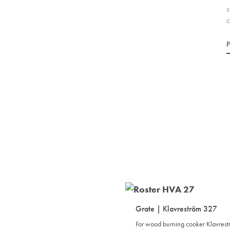
S
C
Grate | Klavreström 327
For wood burning cooker Klavreströ