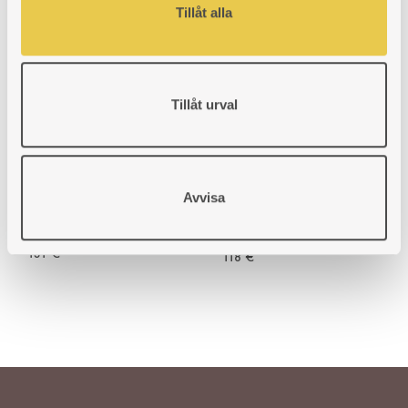
130
€
Tillåt alla
Grate | Klavreström 325
Tillåt urval
Firebox liner | Klavreström
For wood burning
826 V
cooker Klavreström 325.
Cast iron liner for a left
Fits cookers with firebox
side firebox model.
placed on the right or
Avvisa
Oven side.
the left hand side.
Art. nr: 430826102
Art. nr: 430325303
131
€
118
€