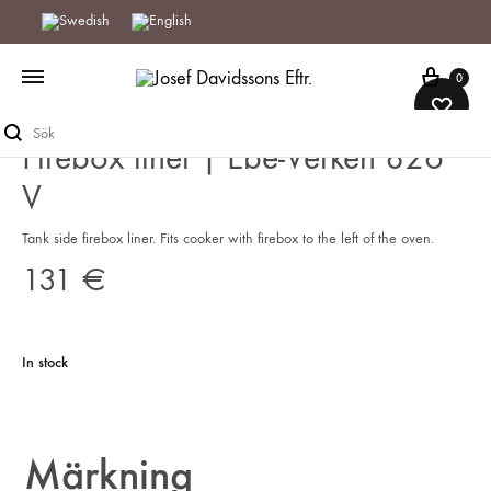
Cart
0
Sök
EUR
Firebox liner | Ebe-Verken 826
V
Tank side firebox liner. Fits cooker with firebox to the left of the oven.
131
€
In stock
Märkning