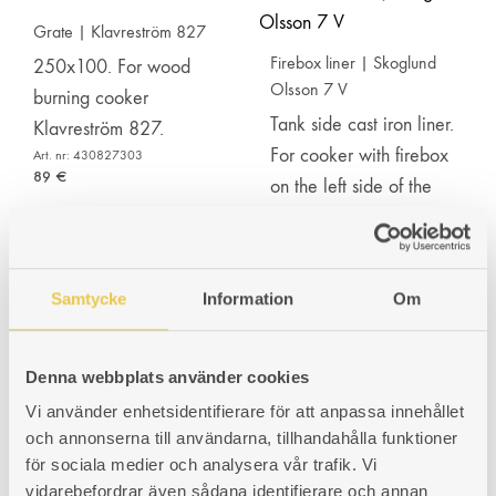
Grate | Klavreström 827
Firebox liner | Skoglund
250x100. For wood
Olsson 7 V
burning cooker
Tank side cast iron liner.
Klavreström 827.
For cooker with firebox
Art. nr: 430827303
89
€
on the left side of the
oven.
Art. nr: 460007101
131
€
Samtycke
Information
Om
Grate | Klavreström 825
Grate | Klavreström 826
Denna webbplats använder cookies
For wood burning
For wood burning
Vi använder enhetsidentifierare för att anpassa innehållet
cooker Klavreström 825.
cooker Klavreström 827.
och annonserna till användarna, tillhandahålla funktioner
Fits cookers with firebox
Fits cookers with firebox
för sociala medier och analysera vår trafik. Vi
placed on the right or
placed on the right or
vidarebefordrar även sådana identifierare och annan