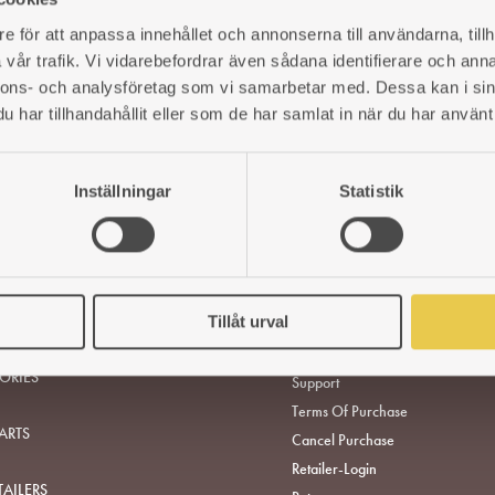
e för att anpassa innehållet och annonserna till användarna, tillh
vår trafik. Vi vidarebefordrar även sådana identifierare och anna
nnons- och analysföretag som vi samarbetar med. Dessa kan i sin
har tillhandahållit eller som de har samlat in när du har använt 
Inställningar
Statistik
URNING STOVES AND
ABOUT US
RS
Tillåt urval
CUSTOMER SERVICE
ORIES
Support
Terms Of Purchase
ARTS
Cancel Purchase
Retailer-Login
TAILERS