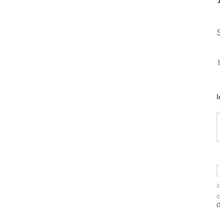
I
S
C
(