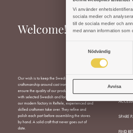
Vi använder enhetsidentifierar
sociala medier och analysera 
till de sociala medier och a
Welcome!
med annan information som du 
S
Nödvändig
a
m
t
y
Our wish is to keep the Swedish tradition and
WOOD-B
c
craftsmanship around cast iron stoves alive. To
COOKE
Avvisa
k
ensure the quality of our products, we work
e
with selected Swedish and foreign foundries. In
ACCESS
s
our modern factory in Reftele, experienced and
v
skilled craftsmen take over. They refine and
polish each part before assembling the stoves
a
SPARE P
by hand. A solid craft that never goes out of
l
date.
FIND RE