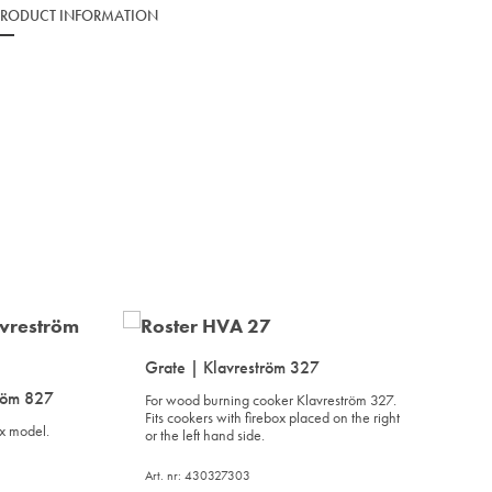
PRODUCT INFORMATION
Grate | Klavreström 327
tröm 827
For wood burning cooker Klavreström 327.
Fits cookers with firebox placed on the right
ox model.
or the left hand side.
Art. nr: 430327303