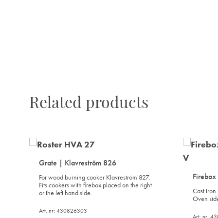
WISHLIST
Related products
Grate | Klavreström 826
Firebox
For wood burning cooker Klavreström 827.
Fits cookers with firebox placed on the right
Cast iron 
or the left hand side.
Oven sid
Art. nr: 430826303
Art. nr: 