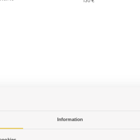
130
€
ADD
TO
WISHLIST
Information
cookies