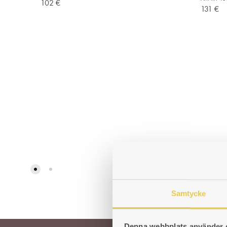
102
€
131
€
ADD
TO
WISHLIST
Samtycke
Denna webbplats använder 