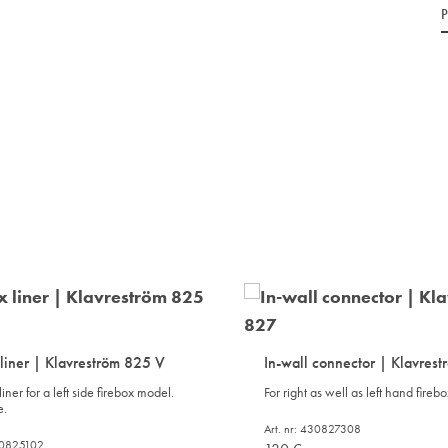
 liner | Klavreström 825 V
In-wall connector | Klavres
liner for a left side firebox model.
For right as well as left hand fireb
e.
Art. nr: 430827308
430825102