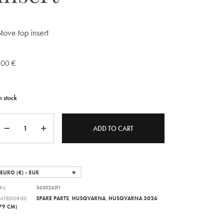
Stove top insert
100
€
n stock
Quantity
ADD TO CART
EURO (€) - EUR
KU
363026311
ATEGORIES
SPARE PARTS
,
HUSQVARNA
,
HUSQVARNA 3026
79 CM)