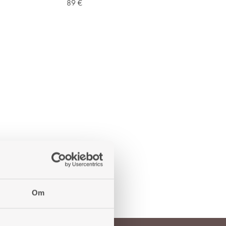
89
€
ADD
ADD
TO
TO
WISHLIST
WISHLIST
Om