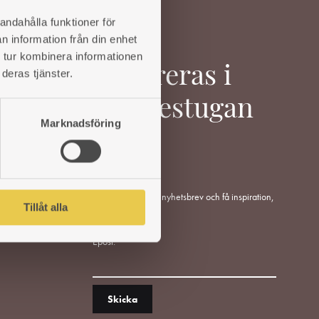
andahålla funktioner för
n information från din enhet
 tur kombinera informationen
Inspireras i
deras tjänster.
Värmestugan
Marknadsföring
Anmäl dig till vårt nyhetsbrev och få inspiration,
Tillåt alla
tips och råd.
Epost: