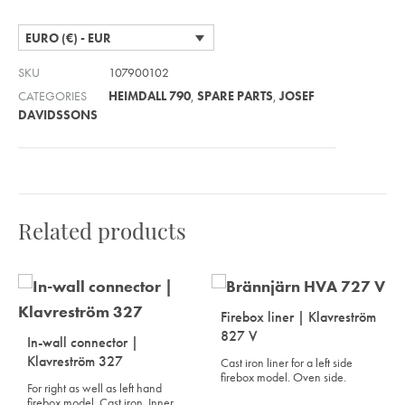
EURO (€) - EUR
SKU
107900102
CATEGORIES
HEIMDALL 790
,
SPARE PARTS
,
JOSEF
DAVIDSSONS
Related products
Firebox liner | Klavreström
827 V
In-wall connector |
Klavreström 327
Cast iron liner for a left side
firebox model. Oven side.
For right as well as left hand
firebox model. Cast iron. Inner