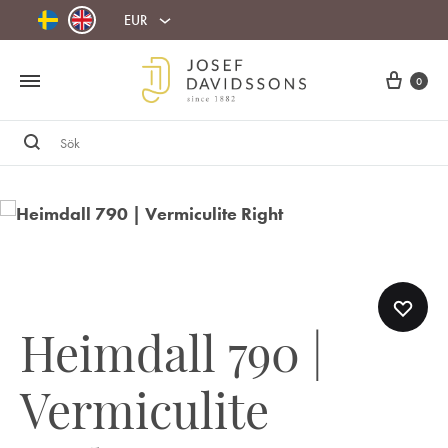
EUR
Cart
0
Sök
Heimdall 790 |
Vermiculite