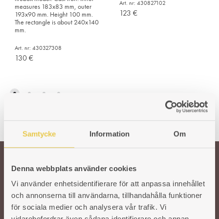
Art. nr: 430827102
measures 183x83 mm, outer
123
€
193x90 mm. Height 100 mm.
The rectangle is about 240x140
mm.
Art. nr: 430327308
130
€
Samtycke
Information
Om
Denna webbplats använder cookies
Welcome!
Vi använder enhetsidentifierare för att anpassa innehållet
och annonserna till användarna, tillhandahålla funktioner
Our wish is to keep the Swedish tradition and craftsmanship around cast
för sociala medier och analysera vår trafik. Vi
iron stoves alive. To ensure the quality of our products, we work with
vidarebefordrar även sådana identifierare och annan