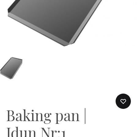
Baking pan |
Idun Nr:1