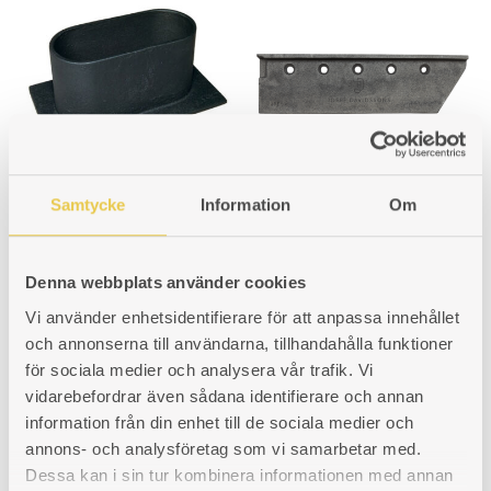
Samtycke
Information
Om
In-wall connector |
Firebox liner | Klavreström
Klavreström 827
827 V
For right as well as left hand
Cast iron liner for a left side
Denna webbplats använder cookies
firebox model.
firebox model. Oven side.
Vi använder enhetsidentifierare för att anpassa innehållet
Art. nr: 430827308
Art. nr: 430827102
och annonserna till användarna, tillhandahålla funktioner
130
€
123
€
för sociala medier och analysera vår trafik. Vi
vidarebefordrar även sådana identifierare och annan
information från din enhet till de sociala medier och
annons- och analysföretag som vi samarbetar med.
Dessa kan i sin tur kombinera informationen med annan