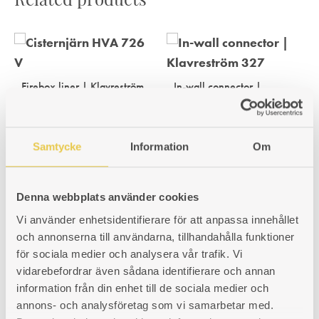
Related products
Firebox liner | Klavreström
In-wall connector |
326 V
Klavreström 327
Tank side cast iron liner. For
For right as well as left hand
cooker with firebox on the left
firebox model. Cast iron. Inner
side of the oven.
measures 183x83 mm, outer
Samtycke
Information
Om
193x90 mm. Height 100 mm.
The rectangle is about 240x140
Art. nr: 430326101
mm.
131
€
Denna webbplats använder cookies
Art. nr: 430327308
130
€
Vi använder enhetsidentifierare för att anpassa innehållet
och annonserna till användarna, tillhandahålla funktioner
för sociala medier och analysera vår trafik. Vi
vidarebefordrar även sådana identifierare och annan
information från din enhet till de sociala medier och
annons- och analysföretag som vi samarbetar med.