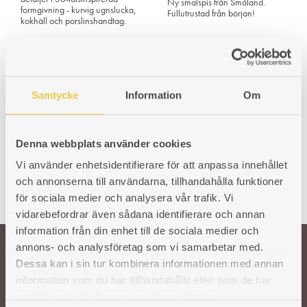
Ny smalspis från Småland.
formgivning - kurvig ugnslucka,
Fullutrustad från början!
kokhäll och porslinshandtag.
Art. nr: 100227001
33 700
kr
Samtycke
Information
Om
Denna webbplats använder cookies
Vi använder enhetsidentifierare för att anpassa innehållet
och annonserna till användarna, tillhandahålla funktioner
för sociala medier och analysera vår trafik. Vi
vidarebefordrar även sådana identifierare och annan
information från din enhet till de sociala medier och
annons- och analysföretag som vi samarbetar med.
Dessa kan i sin tur kombinera informationen med annan
Välkommen till oss!
information som du har tillhandahållit eller som de har
samlat in när du har använt deras tjänster.