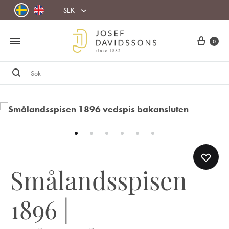
SEK
Cart
0
Sök
Smålandsspisen
1896 |