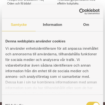
Oden och få båda!
effektiv kokplatta.
Braskaminen Oden på
Konvektionssidor skapar varma
benställning betyder nätta mått
luftströmmar som sprider
och kompakt intryck. Nu med
brasvärme i hela rummet.
en riktigt effektiv kokplatta som
Kokplattan kan vridas på eller
kan vridas på då du behöver
stängas av och ger dig möjlighet
Samtycke
Information
Om
den eller vridas av för mera
till mera brasvärme eller mer
brasvärme.
riktad värme till plattan.
Art. nr: 106300004
Art. nr: 106300005
Denna webbplats använder cookies
32 500
kr
33 900
kr
Vi använder enhetsidentifierare för att anpassa innehållet
och annonserna till användarna, tillhandahålla funktioner
för sociala medier och analysera vår trafik. Vi
vidarebefordrar även sådana identifierare och annan
information från din enhet till de sociala medier och
annons- och analysföretag som vi samarbetar med.
Dessa kan i sin tur kombinera informationen med annan
information som du har tillhandahållit eller som de har
samlat in när du har använt deras tjänster.
S