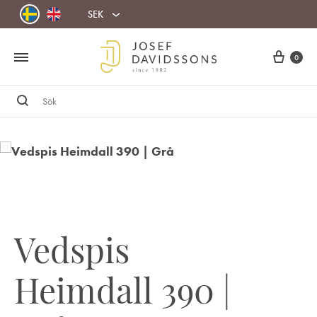
SEK
Cart
0
Sök
Vedspis
Heimdall 390 |