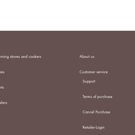
ADD
TO
WISHLIST
ning stoves and cookers
About us
ies
Customer service
Support
rts
Terms of purchase
ilers
Cancel Purchase
Retailer-Login