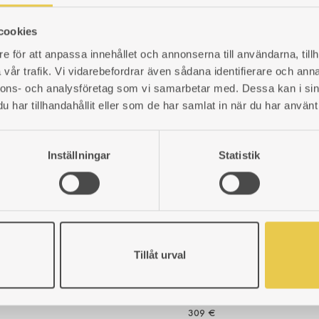
cookies
e för att anpassa innehållet och annonserna till användarna, tillh
vår trafik. Vi vidarebefordrar även sådana identifierare och anna
nnons- och analysföretag som vi samarbetar med. Dessa kan i sin
Tiled stove | Glass and sealin
har tillhandahållit eller som de har samlat in när du har använt 
Glass and sealing strip for
Art. nr: 5196731
Inställningar
Statistik
52
€
ADD
TO
WISHLIST
JD 27 | Set of soap stone
Tillåt urval
Put a set of soap stone i
make the warmth from the f
Art. nr: 990000702
309
€