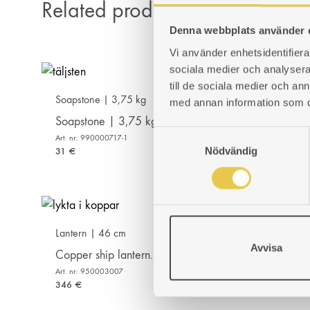
Related products
Denna webbplats använder 
Vi använder enhetsidentifierar
sociala medier och analysera 
till de sociala medier och a
Soapstone | 3,75 kg
med annan information som du 
Soapstone | 3,75 kg
S
Art. nr: 990000717-1
Nödvändig
a
31
€
m
t
y
c
Lantern | 46 cm
k
Avvisa
e
Copper ship lantern. 46 cm high.
s
Art. nr: 950003007
v
346
€
a