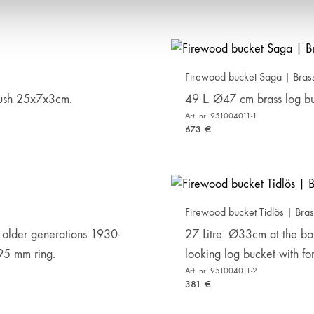
ADD
TO
WISHLIST
Firewood bucket Saga | Bras
rush 25x7x3cm.
49 L. Ø47 cm brass log bu
Art. nr: 951004011-1
673
€
ADD
TO
WISHLIST
Firewood bucket Tidlös | Bras
older generations 1930-
27 Litre. Ø33cm at the b
95 mm ring.
looking log bucket with fo
Art. nr: 951004011-2
381
€