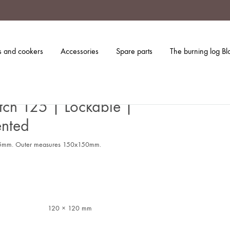
s and cookers
Accessories
Spare parts
The burning log Bl
tch 125 | Lockable |
nted
25mm. Outer measures 150x150mm.
120 × 120 mm