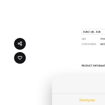
EURO (€) - EUR
SKU
990
CATEGORIES
ACC
ADD
PRODUCT INFORMA
TO
WISHLIST
Samtycke