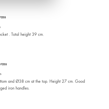
ADD
TO
WISHLIST
s
cket . Total height 39 cm.
ADD
TO
WISHLIST
s
ottom and Ø38 cm at the top. Height 27 cm. Good
rged iron handles.