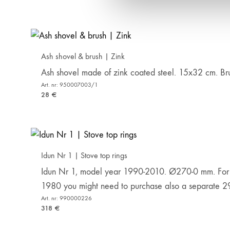
l
Ash shovel & brush | Zink
Ash shovel made of zink coated steel. 15x32 cm. B
Art. nr: 950007003/1
28
€
Idun Nr 1 | Stove top rings
Idun Nr 1, model year 1990-2010. Ø270-0 mm. For 
1980 you might need to purchase also a separate 2
Art. nr: 990000226
318
€