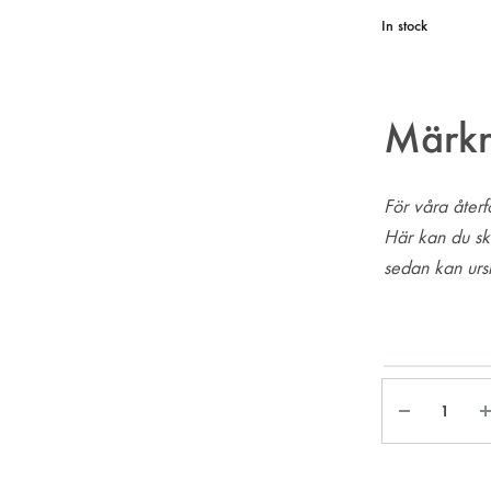
In stock
Märkn
För våra återf
Här kan du sk
sedan kan ursk
Märkning
Quantity