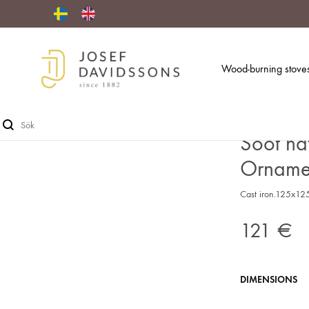
Wood-burning stove
EUR
Josef
Davidssons
Sök
Eftr.
Soot ha
Orname
Cast iron.125x1
121
€
DIMENSIONS