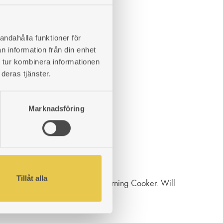
andahålla funktioner för
n information från din enhet
 tur kombinera informationen
g strip for stove hatches
deras tjänster.
 tiled stove hatches
Marknadsföring
ADD
TO
WISHLIST
Tillåt alla
n the oven of your JD 27 Wood Burning Cooker. Will
ire last longer!