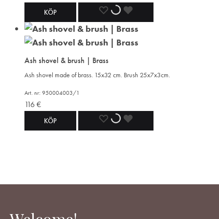
ADD
ADDING
ADDED
KÖP
TO
TO
TO
WISHLIST
WISHLIST
WISHLIST
Ash shovel & brush | Brass
Ash shovel made of brass. 15x32 cm. Brush 25x7x3cm.
Art. nr: 950004003/1
116
€
ADD
ADDING
ADDED
KÖP
TO
TO
TO
WISHLIST
WISHLIST
WISHLIST