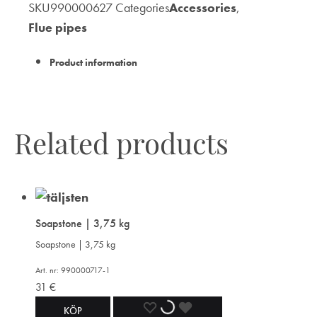
SKU
990000627
Categories
Accessories
,
Flue pipes
Product information
Related products
Soapstone | 3,75 kg
Soapstone | 3,75 kg
Art. nr: 990000717-1
31
€
ADD
ADDING
ADDED
KÖP