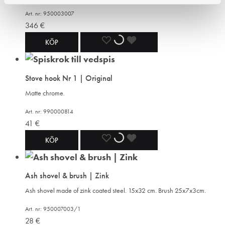
Art. nr: 950003007
346
€
ADD
ADDING
ADDED
KÖP
TO
TO
TO
Stove hook Nr 1 | Original
WISHLIST
WISHLIST
WISHLIST
Matte chrome.
Art. nr: 990000814
41
€
ADD
ADDING
ADDED
KÖP
TO
TO
TO
Ash shovel & brush | Zink
WISHLIST
WISHLIST
WISHLIST
Ash shovel made of zink coated steel. 15x32 cm. Brush 25x7x3cm.
Art. nr: 950007003/1
28
€