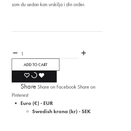
som du sedan kan urskilja i din order.
Märkning
Quantity
ADD TO CART
ADD
ADDING
ADDED
Share
Share on Facebook
Share on
TO
TO
TO
Pinterest
WISHLIST
WISHLIST
WISHLIST
Euro (€) - EUR
Swedish krona (kr) - SEK