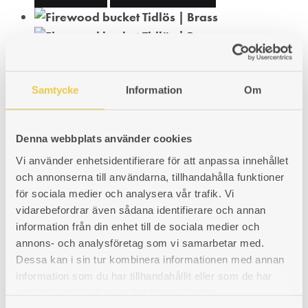
TO
TO
TO
WISHLIST
WISHLIST
WISHLIST
Samtycke
Information
Om
Denna webbplats använder cookies
Firewood bucket Tidlös | Brass
Vi använder enhetsidentifierare för att anpassa innehållet
och annonserna till användarna, tillhandahålla funktioner
27 Litre. Ø33cm at the bottom and Ø38 cm at the top. Height 27 cm.
Good looking log bucket with forged iron handles.
för sociala medier och analysera vår trafik. Vi
vidarebefordrar även sådana identifierare och annan
Art. nr: 951004011-2
information från din enhet till de sociala medier och
381
€
annons- och analysföretag som vi samarbetar med.
ADD
ADDING
ADDED
KÖP
Dessa kan i sin tur kombinera informationen med annan
information som du har tillhandahållit eller som de har
TO
TO
TO
samlat in när du har använt deras tjänster.