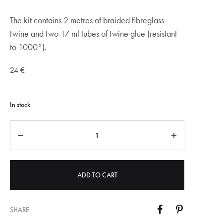
The kit contains 2 metres of braided fibreglass
twine and two 17 ml tubes of twine glue (resistant
to 1000°).
24
€
In stock
Quantity
ADD TO CART
SHARE