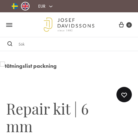
EUR
Cart
0
Sök
Repair kit | 6
mm