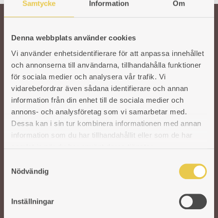
Samtycke
Information
Om
Welcome!
Denna webbplats använder cookies
Vi använder enhetsidentifierare för att anpassa innehållet
och annonserna till användarna, tillhandahålla funktioner
Our wish is to keep the Swedish tradition and craftsmanship around cast
för sociala medier och analysera vår trafik. Vi
iron stoves alive. To ensure the quality of our products, we work with
selected Swedish and foreign foundries. In our modern factory in Reftele,
vidarebefordrar även sådana identifierare och annan
experienced and skilled craftsmen take over. They refine and polish each
information från din enhet till de sociala medier och
part before assembling the stoves by hand. A solid craft that never goes out
annons- och analysföretag som vi samarbetar med.
of date.
Dessa kan i sin tur kombinera informationen med annan
information som du har tillhandahållit eller som de har
samlat in när du har använt deras tjänster.
S
Nödvändig
a
m
t
Inställningar
y