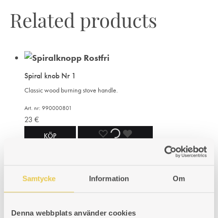
Related products
Spiral knob Nr 1
Classic wood burning stove handle.
Art. nr: 990000801
23
€
ADD
ADDING
ADDED
KÖP
TO
TO
TO
WISHLIST
WISHLIST
WISHLIST
Samtycke
Information
Om
Ash shovel & brush | Brass
Ash shovel made of brass. 15x32 cm. Brush 25x7x3cm.
Denna webbplats använder cookies
Art. nr: 950004003/1