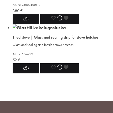
Art. nr: 950004008-2
380
€
ADD
ADDING
ADDED
KÖP
TO
TO
TO
Tiled stove | Glass and sealing strip for stove hatches
WISHLIST
WISHLIST
WISHLIST
Glass and sealing strip for tiled stove hatches
Art. nr: 5196729
52
€
ADD
ADDING
ADDED
KÖP
TO
TO
TO
WISHLIST
WISHLIST
WISHLIST