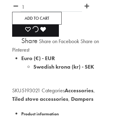
Quantity
ADD TO CART
ADD
ADDING
ADDED
Share
Share on Facebook
Share on
TO
TO
TO
Pinterest
WISHLIST
WISHLIST
WISHLIST
Euro (€) - EUR
Swedish krona (kr) - SEK
SKU
5193021
Categories
Accessories
,
Tiled stove accessories
,
Dampers
Product information