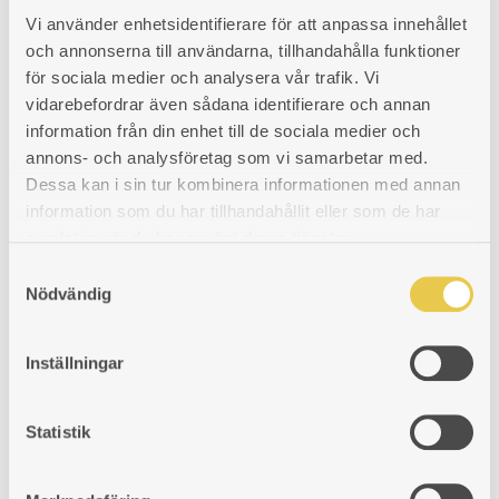
116
€
Vi använder enhetsidentifierare för att anpassa innehållet
och annonserna till användarna, tillhandahålla funktioner
ADD
ADDING
ADDED
KÖP
för sociala medier och analysera vår trafik. Vi
TO
TO
TO
vidarebefordrar även sådana identifierare och annan
information från din enhet till de sociala medier och
WISHLIST
WISHLIST
WISHLIST
annons- och analysföretag som vi samarbetar med.
Dessa kan i sin tur kombinera informationen med annan
information som du har tillhandahållit eller som de har
samlat in när du har använt deras tjänster.
S
Nödvändig
a
Firewood bucket Tidlös | Brass
m
t
27 Litre. Ø33cm at the bottom and Ø38 cm at the top. Height 27 cm.
Inställningar
Good looking log bucket with forged iron handles.
y
c
Art. nr: 951004011-2
k
Statistik
381
€
e
ADD
ADDING
ADDED
KÖP
s