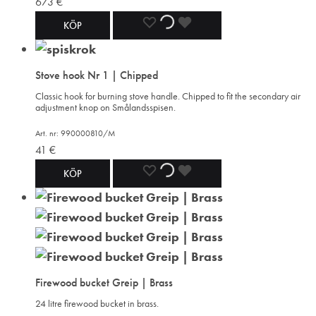
673
€
ADD
ADDING
ADDED
KÖP
TO
TO
TO
Stove hook Nr 1 | Chipped
WISHLIST
WISHLIST
WISHLIST
Classic hook for burning stove handle. Chipped to fit the secondary air
adjustment knop on Smålandsspisen.
Art. nr: 990000810/M
41
€
ADD
ADDING
ADDED
KÖP
TO
TO
TO
WISHLIST
WISHLIST
WISHLIST
Firewood bucket Greip | Brass
24 litre firewood bucket in brass.