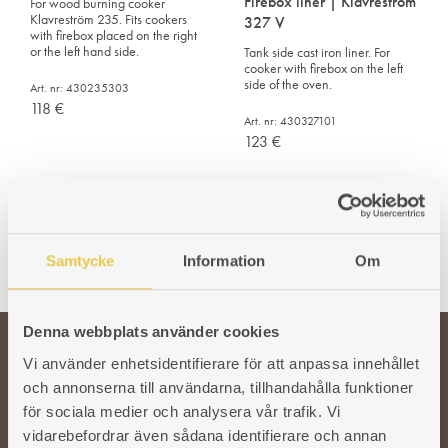
Firebox liner | Klavreström
For wood burning cooker
Klavreström 235. Fits cookers
327 V
with firebox placed on the right
or the left hand side.
Tank side cast iron liner. For
cooker with firebox on the left
side of the oven.
Art. nr: 430235303
118
€
Art. nr: 430327101
123
€
Samtycke
Information
Om
Denna webbplats använder cookies
Vi använder enhetsidentifierare för att anpassa innehållet
Welcome!
och annonserna till användarna, tillhandahålla funktioner
för sociala medier och analysera vår trafik. Vi
vidarebefordrar även sådana identifierare och annan
Our wish is to keep the Swedish tradition and craftsmanship around cast