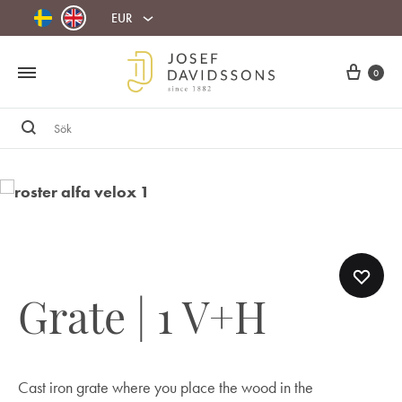
EUR
Cart
0
Sök
Grate | 1 V+H
Cast iron grate where you place the wood in the