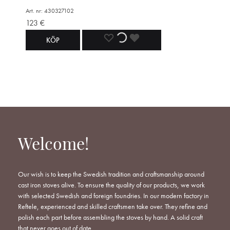
Art. nr: 430327102
123
€
ADD
ADDING
ADDED
KÖP
TO
TO
TO
WISHLIST
WISHLIST
WISHLIST
Welcome!
Our wish is to keep the Swedish tradition and craftsmanship around
cast iron stoves alive. To ensure the quality of our products, we work
with selected Swedish and foreign foundries. In our modern factory in
Reftele, experienced and skilled craftsmen take over. They refine and
polish each part before assembling the stoves by hand. A solid craft
that never goes out of date.