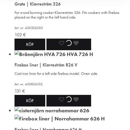
Grate | Klavreström 326
WISHLIST
WISHLIST
WISHLIST
For wood burning cooker Klavreström 326. Fits cookers with firebox
placed on the right or the left hand side.
Art. nr: 430326303
102
€
ADD
ADDING
ADDED
KÖP
TO
TO
TO
Firebox liner | Klavreström 826 V
WISHLIST
WISHLIST
WISHLIST
Cast iron liner for a left side firebox model. Oven side.
Art. nr: 430826102
131
€
ADD
ADDING
ADDED
KÖP
TO
TO
TO
WISHLIST
WISHLIST
WISHLIST
Firebox liner | Norrahammar 626 H