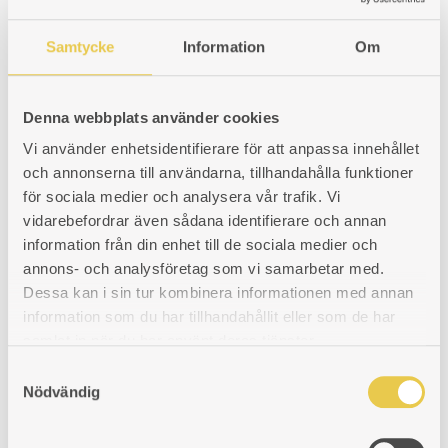
Samtycke
Information
Om
Related products
Denna webbplats använder cookies
Vi använder enhetsidentifierare för att anpassa innehållet
och annonserna till användarna, tillhandahålla funktioner
för sociala medier och analysera vår trafik. Vi
vidarebefordrar även sådana identifierare och annan
information från din enhet till de sociala medier och
Firebox liner | Skoglund Olsson 7 V
annons- och analysföretag som vi samarbetar med.
Dessa kan i sin tur kombinera informationen med annan
Tank side cast iron liner. For cooker with firebox on the left side of the
oven.
information som du har tillhandahållit eller som de har
samlat in när du har använt deras tjänster.
Art. nr: 460007101
131
€
S
Nödvändig
a
ADD
ADDING
ADDED
KÖP
m
t
TO
TO
TO