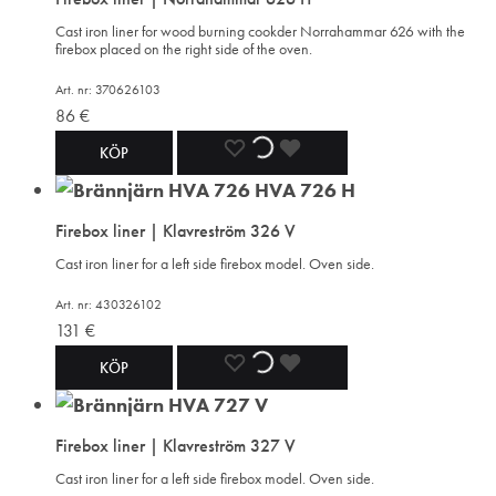
Cast iron liner for wood burning cookder Norrahammar 626 with the
firebox placed on the right side of the oven.
Art. nr: 370626103
86
€
ADD
ADDING
ADDED
KÖP
TO
TO
TO
Firebox liner | Klavreström 326 V
WISHLIST
WISHLIST
WISHLIST
Cast iron liner for a left side firebox model. Oven side.
Art. nr: 430326102
131
€
ADD
ADDING
ADDED
KÖP
TO
TO
TO
Firebox liner | Klavreström 327 V
WISHLIST
WISHLIST
WISHLIST
Cast iron liner for a left side firebox model. Oven side.