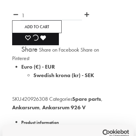
Quantity
ADD TO CART
ADD
ADDING
ADDED
Share
Share on Facebook
Share on
TO
TO
TO
Pinterest
WISHLIST
WISHLIST
WISHLIST
Euro (€) - EUR
Swedish krona (kr) - SEK
SKU
420926308
Categories
Spare parts
,
Ankarsrum
,
Ankarsrum 926 V
Product information