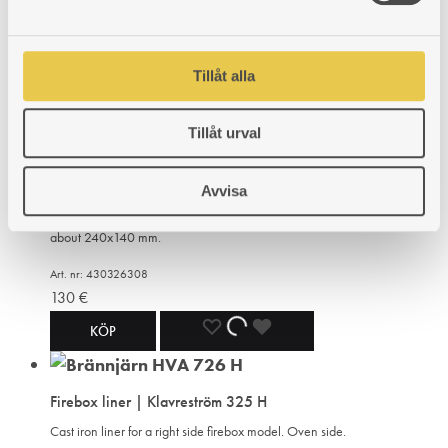
a
l
Tillåt alla
Tillåt urval
In-wall connector | Klavreström 326
Avvisa
For right as well as left hand firebox model. Cast iron. Inner measures
183x83 mm, outer 193x90 mm. Height 100 mm. The rectangle is
about 240x140 mm.
Art. nr: 430326308
130
€
ADD
ADDING
ADDED
KÖP
TO
TO
TO
Firebox liner | Klavreström 325 H
WISHLIST
WISHLIST
WISHLIST
Cast iron liner for a right side firebox model. Oven side.