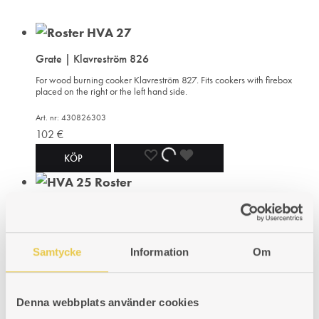
Grate | Klavreström 826
For wood burning cooker Klavreström 827. Fits cookers with firebox
placed on the right or the left hand side.
Art. nr: 430826303
102
€
ADD
ADDING
ADDED
KÖP
TO
TO
TO
Grate | Klavreström 325
WISHLIST
WISHLIST
WISHLIST
For wood burning cooker Klavreström 325. Fits cookers with firebox
placed on the right or the left hand side.
Samtycke
Information
Om
Art. nr: 430325303
118
€
Denna webbplats använder cookies
ADD
ADDING
ADDED
KÖP