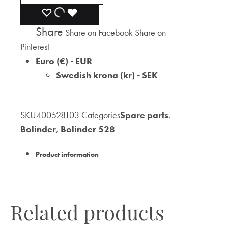
ADD
ADDING
ADDED
Share
Share on Facebook
Share on
TO
TO
TO
Pinterest
WISHLIST
WISHLIST
WISHLIST
Euro (€) - EUR
Swedish krona (kr) - SEK
SKU
400528103
Categories
Spare parts
,
Bolinder
,
Bolinder 528
Product information
Related products