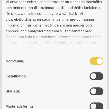
Vi använder enhetsidentifierare för att anpassa innehållet
TO
TO
TO
och annonserna till användarna, tillhandahålla funktioner
för sociala medier och analysera vår trafik. Vi
WISHLIST
WISHLIST
WISHLIST
vidarebefordrar även sådana identifierare och annan
Firebox liner | Norrahammar 626 H
information från din enhet till de sociala medier och
Cast iron liner for wood burning cookder Norrahammar 626 with the
annons- och analysföretag som vi samarbetar med.
firebox placed on the right side of the oven.
Dessa kan i sin tur kombinera informationen med annan
Art. nr: 370626103
information som du har tillhandahållit eller som de har
86
€
samlat in när du har använt deras tjänster.
ADD
ADDING
ADDED
KÖP
S
Nödvändig
a
TO
TO
TO
m
WISHLIST
WISHLIST
WISHLIST
t
Inställningar
y
c
k
Statistik
e
s
Marknadsföring
v