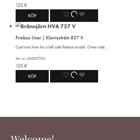
123
€
ADD
ADDING
ADDED
KÖP
TO
TO
TO
Firebox liner | Klavreström 827 V
WISHLIST
WISHLIST
WISHLIST
Cast iron liner for a left side firebox model. Oven side.
Art. nr: 430827102
123
€
ADD
ADDING
ADDED
KÖP
TO
TO
TO
WISHLIST
WISHLIST
WISHLIST