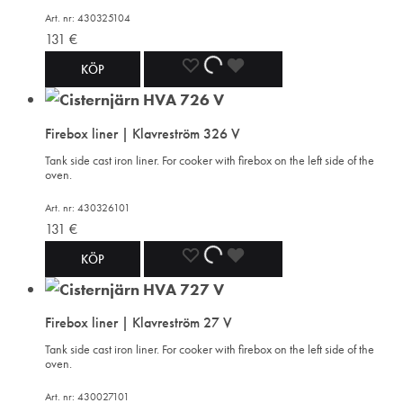
Art. nr: 430325104
131
€
ADD
ADDING
ADDED
KÖP
TO
TO
TO
Firebox liner | Klavreström 326 V
WISHLIST
WISHLIST
WISHLIST
Tank side cast iron liner. For cooker with firebox on the left side of the
oven.
Art. nr: 430326101
131
€
ADD
ADDING
ADDED
KÖP
TO
TO
TO
Firebox liner | Klavreström 27 V
WISHLIST
WISHLIST
WISHLIST
Tank side cast iron liner. For cooker with firebox on the left side of the
oven.
Art. nr: 430027101