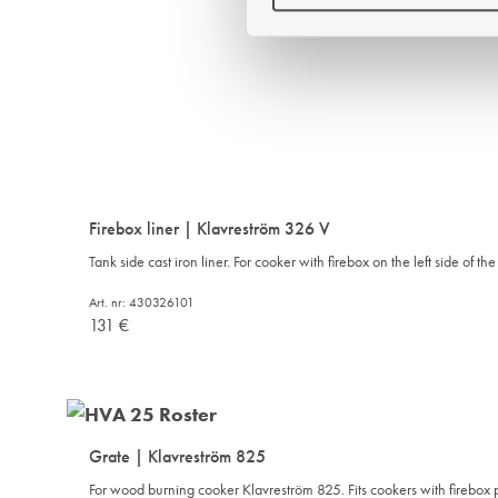
e
s
v
a
l
Firebox liner | Klavreström 326 V
Tank side cast iron liner. For cooker with firebox on the left side of th
Art. nr: 430326101
131
€
Grate | Klavreström 825
For wood burning cooker Klavreström 825. Fits cookers with firebox pl