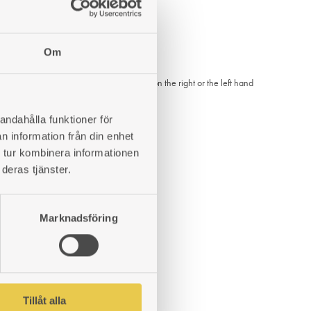
ADD
TO
Om
WISHLIST
m 326. Fits cookers with firebox placed on the right or the left hand
andahålla funktioner för
n information från din enhet
 tur kombinera informationen
deras tjänster.
ADD
TO
WISHLIST
Marknadsföring
Tillåt alla