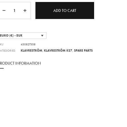
Quantity
ADD TO CART
EURO (€) - EUR
KU
430827308
ATEGORIES
KLAVRESTRÖM
,
KLAVRESTRÖM 827
,
SPARE PARTS
PRODUCT INFORMATION