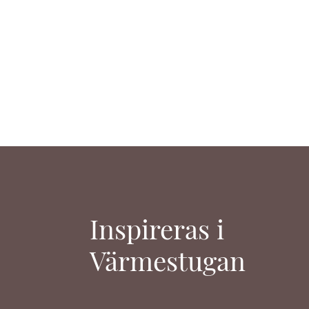
ADD
TO
WISHLIST
Inspireras i
Värmestugan