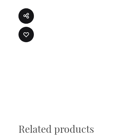
ADD
TO
WISHLIST
Related products