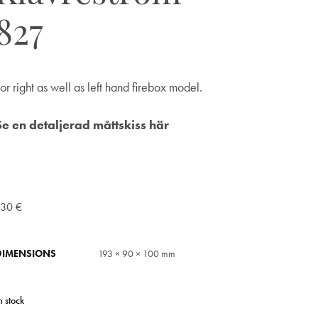
827
or right as well as left hand firebox model.
Se en detaljerad måttskiss här
130
€
DIMENSIONS
193 × 90 × 100 mm
n stock