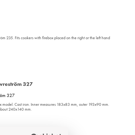
m 235. Fits cookers with firebox placed on the right or the left hand
ADD
TO
WISHLIST
tröm 327
rebox model. Cast iron. Inner measures 183x83 mm, outer 193x90 mm.
 about 240x140 mm.