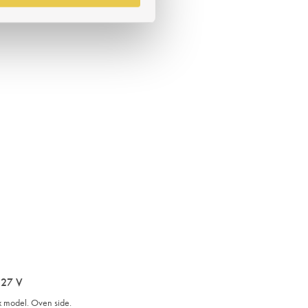
 327 V
box model. Oven side.