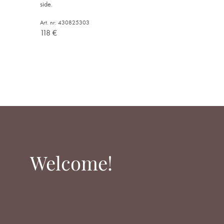
side.
Art. nr: 430825303
118
€
Welcome!