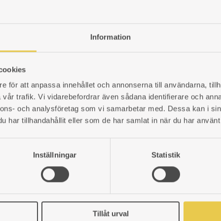
ADD
TO
WISHLIST
Information
Grate | Klavreström 326
For wood burning cooker Klavreströ
side.
cookies
e för att anpassa innehållet och annonserna till användarna, tillh
Art. nr: 430326303
102
€
vår trafik. Vi vidarebefordrar även sådana identifierare och anna
nnons- och analysföretag som vi samarbetar med. Dessa kan i sin
har tillhandahållit eller som de har samlat in när du har använt 
Inställningar
Statistik
Tillåt urval