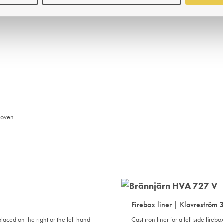
e oven.
ADD
TO
WISHLIST
Firebox liner | Klavreström
aced on the right or the left hand
Cast iron liner for a left side fire