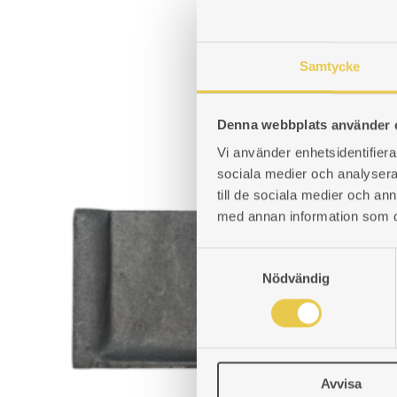
Samtycke
Denna webbplats använder 
Vi använder enhetsidentifierar
sociala medier och analysera 
till de sociala medier och a
med annan information som du 
S
Nödvändig
a
m
t
y
c
Avvisa
k