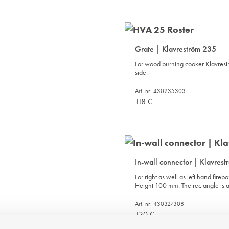
Grate | Klavreström 235
For wood burning cooker Klavreströ
side.
Art. nr: 430235303
118
€
ADD
TO
WISHLIST
In-wall connector | Klavres
For right as well as left hand fi
Height 100 mm. The rectangle is
Art. nr: 430327308
130
€