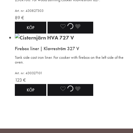
Art. nr: 430827303
89
€
ADD
ADDING
ADDED
KÖP
TO
TO
TO
Firebox liner | Klavreström 327 V
WISHLIST
WISHLIST
WISHLIST
Tank side cast iron liner. For cooker with firebox on the left side of the
oven.
Art. nr: 430327101
123
€
ADD
ADDING
ADDED
KÖP
TO
TO
TO
WISHLIST
WISHLIST
WISHLIST