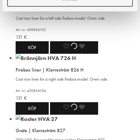
Firebox liner | Klavreström 826 V
WISHLIST
WISHLIST
WISHLIST
Cast iron liner for a left side firebox model. Oven side.
Art. nr: 430826102
131
€
ADD
ADDING
ADDED
KÖP
TO
TO
TO
Firebox liner | Klavreström 826 H
WISHLIST
WISHLIST
WISHLIST
Cast iron liner for a right side firebox model. Oven side.
Art. nr: 430826104
131
€
ADD
ADDING
ADDED
KÖP
TO
TO
TO
Grate | Klavreström 827
WISHLIST
WISHLIST
WISHLIST
250x100. For wood burning cooker Klavreström 827.