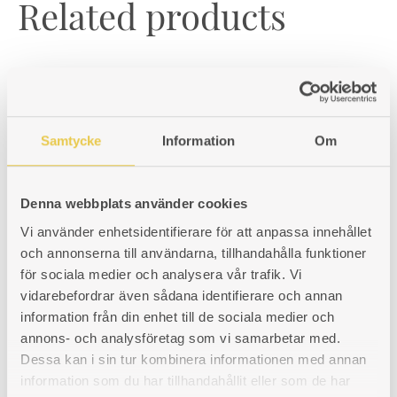
Related products
Grate | Klavreström 325
Samtycke
Information
Om
For wood burning cooker Klavreström 325. Fits cookers with firebox
placed on the right or the left hand side.
Art. nr: 430325303
Denna webbplats använder cookies
118
€
Vi använder enhetsidentifierare för att anpassa innehållet
ADD
ADDING
ADDED
KÖP
och annonserna till användarna, tillhandahålla funktioner
för sociala medier och analysera vår trafik. Vi
TO
TO
TO
vidarebefordrar även sådana identifierare och annan
In-wall connector | Klavreström 27
WISHLIST
WISHLIST
WISHLIST
information från din enhet till de sociala medier och
For right as well as left hand firebox model.
annons- och analysföretag som vi samarbetar med.
Dessa kan i sin tur kombinera informationen med annan
Art. nr: 430027308
information som du har tillhandahållit eller som de har
130
€