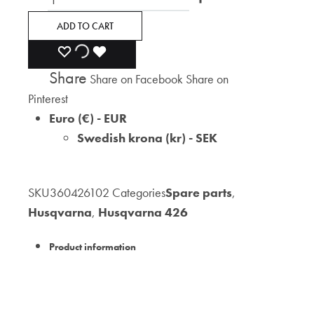
ADD TO CART
ADD
ADDING
ADDED
Share
Share on Facebook
Share on
TO
TO
TO
Pinterest
WISHLIST
WISHLIST
WISHLIST
Euro (€) - EUR
Swedish krona (kr) - SEK
SKU
360426102
Categories
Spare parts
,
Husqvarna
,
Husqvarna 426
Product information