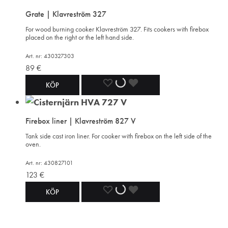
Grate | Klavreström 327
WISHLIST
WISHLIST
WISHLIST
For wood burning cooker Klavreström 327. Fits cookers with firebox
placed on the right or the left hand side.
Art. nr: 430327303
89
€
ADD
ADDING
ADDED
KÖP
TO
TO
TO
Firebox liner | Klavreström 827 V
WISHLIST
WISHLIST
WISHLIST
Tank side cast iron liner. For cooker with firebox on the left side of the
oven.
Art. nr: 430827101
123
€
ADD
ADDING
ADDED
KÖP
TO
TO
TO