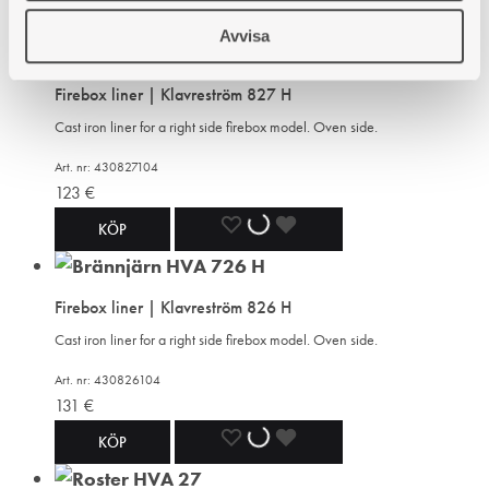
ADD
ADDING
ADDED
KÖP
Avvisa
TO
TO
TO
Firebox liner | Klavreström 827 H
WISHLIST
WISHLIST
WISHLIST
Cast iron liner for a right side firebox model. Oven side.
Art. nr: 430827104
123
€
ADD
ADDING
ADDED
KÖP
TO
TO
TO
Firebox liner | Klavreström 826 H
WISHLIST
WISHLIST
WISHLIST
Cast iron liner for a right side firebox model. Oven side.
Art. nr: 430826104
131
€
ADD
ADDING
ADDED
KÖP
TO
TO
TO