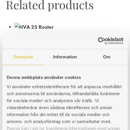
Related products
Grate | Klavreström 235
For wood burning cooker Klavreström 235. Fits cookers with firebox
placed on the right or the left hand side.
Samtycke
Information
Om
Art. nr: 430235303
118
€
Denna webbplats använder cookies
ADD
ADDING
ADDED
KÖP
Vi använder enhetsidentifierare för att anpassa innehållet
TO
TO
TO
och annonserna till användarna, tillhandahålla funktioner
för sociala medier och analysera vår trafik. Vi
WISHLIST
WISHLIST
WISHLIST
Firebox liner | Norrahammar 626 H
vidarebefordrar även sådana identifierare och annan
information från din enhet till de sociala medier och
Cast iron liner for wood burning cookder Norrahammar 626 with the
firebox placed on the right side of the oven.
annons- och analysföretag som vi samarbetar med.
Dessa kan i sin tur kombinera informationen med annan