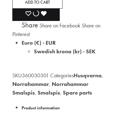
ADD TO CART
ADD
ADDING
ADDED
Share
Share on Facebook
Share on
TO
TO
TO
Pinterest
WISHLIST
WISHLIST
WISHLIST
Euro (€) - EUR
Swedish krona (kr) - SEK
SKU
360030301
Categories
Husqvarna
,
Norrahammar
,
Norrahammar
Smalspis
,
Smalspis
,
Spare parts
Product information