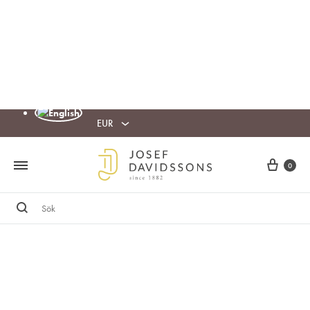
EUR
Cart
0
Sök