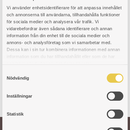
Firebox liner | Klavreström
Vi använder enhetsidentifierare för att anpassa innehållet
826 H
In-wall connector |
och annonserna till användarna, tillhandahålla funktioner
Klavreström 326
Cast iron liner for a right side
för sociala medier och analysera vår trafik. Vi
firebox model. Oven side.
For right as well as left hand
vidarebefordrar även sådana identifierare och annan
firebox model. Cast iron. Inner
Art. nr: 430826104
information från din enhet till de sociala medier och
measures 183x83 mm, outer
131
€
193x90 mm. Height 100 mm.
annons- och analysföretag som vi samarbetar med.
The rectangle is about 240x140
Dessa kan i sin tur kombinera informationen med annan
mm.
information som du har tillhandahållit eller som de har
Art. nr: 430326308
samlat in när du har använt deras tjänster.
130
€
S
Nödvändig
a
m
t
Inställningar
y
c
k
Statistik
e
s