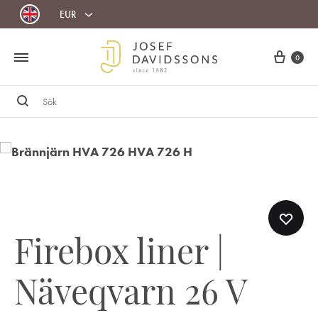
EUR
Cart
0
Sök
Firebox liner |
Näveqvarn 26 V