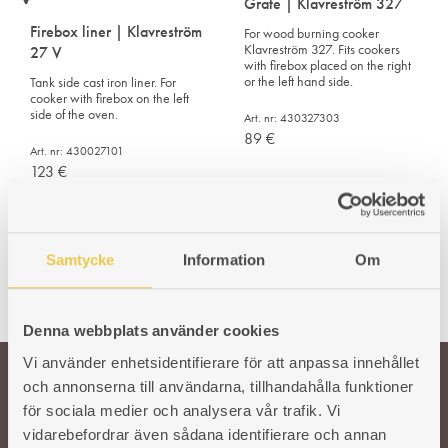
Grate | Klavreström 327
Firebox liner | Klavreström
For wood burning cooker
Klavreström 327. Fits cookers
27 V
with firebox placed on the right
or the left hand side.
Tank side cast iron liner. For
cooker with firebox on the left
side of the oven.
Art. nr: 430327303
89
€
Art. nr: 430027101
123
€
Samtycke
Information
Om
Denna webbplats använder cookies
Vi använder enhetsidentifierare för att anpassa innehållet
och annonserna till användarna, tillhandahålla funktioner
Welcome!
för sociala medier och analysera vår trafik. Vi
vidarebefordrar även sådana identifierare och annan