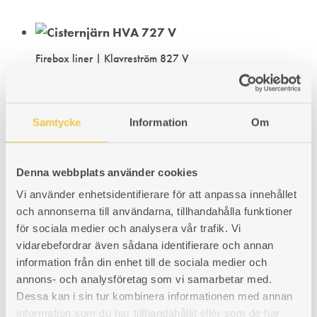
Firebox liner | Klavreström 827 V
Tank side cast iron liner. For cooker with firebox on the left side of the
oven.
Art. nr: 430827101
Samtycke
Information
Om
123
€
ADD
ADDING
ADDED
KÖP
Denna webbplats använder cookies
TO
TO
TO
Vi använder enhetsidentifierare för att anpassa innehållet
Grate | Klavreström 327
och annonserna till användarna, tillhandahålla funktioner
WISHLIST
WISHLIST
WISHLIST
For wood burning cooker Klavreström 327. Fits cookers with firebox
för sociala medier och analysera vår trafik. Vi
placed on the right or the left hand side.
vidarebefordrar även sådana identifierare och annan
information från din enhet till de sociala medier och
Art. nr: 430327303
annons- och analysföretag som vi samarbetar med.
89
€
Dessa kan i sin tur kombinera informationen med annan
ADD
ADDING
ADDED
KÖP
information som du har tillhandahållit eller som de har