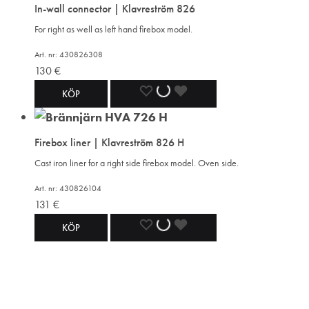
In-wall connector | Klavreström 826
WISHLIST
WISHLIST
WISHLIST
For right as well as left hand firebox model.
Art. nr: 430826308
130
€
ADD
ADDING
ADDED
KÖP
TO
TO
TO
Firebox liner | Klavreström 826 H
WISHLIST
WISHLIST
WISHLIST
Cast iron liner for a right side firebox model. Oven side.
Art. nr: 430826104
131
€
ADD
ADDING
ADDED
KÖP
TO
TO
TO
WISHLIST
WISHLIST
WISHLIST