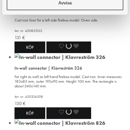
Avvisa
WISHLIST
WISHLIST
WISHLIST
Firebox liner | Klavreström 825 V
Cast iron liner for a left side firebox model. Oven side.
Art. nr: 430825102
131
€
ADD
ADDING
ADDED
KÖP
TO
TO
TO
In-wall connector | Klavreström 326
WISHLIST
WISHLIST
WISHLIST
For right as well as left hand firebox model. Cast iron. Inner measures
183x83 mm, outer 193x90 mm. Height 100 mm. The rectangle is
about 240x140 mm.
Art. nr: 430326308
130
€
ADD
ADDING
ADDED
KÖP
TO
TO
TO