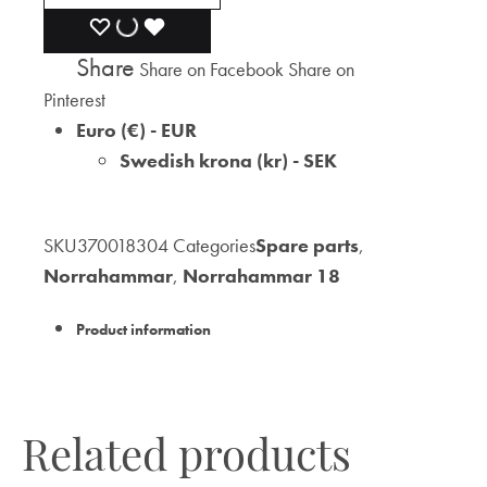
ADD
ADDING
ADDED
Share
Share on Facebook
Share on
TO
TO
TO
Pinterest
WISHLIST
WISHLIST
WISHLIST
Euro (€) - EUR
Swedish krona (kr) - SEK
SKU
370018304
Categories
Spare parts
,
Norrahammar
,
Norrahammar 18
Product information
Related products