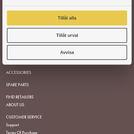
a
l
Tillåt alla
Tillåt urval
Avvisa
WOOD-BURNING STOVES AND COOKERS
ACCESSORIES
SPARE PARTS
FIND RETAILERS
ABOUT US
CUSTOMER SERVICE
Support
Terms Of Purchase