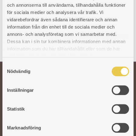
Art. nr: 370626103
och annonserna till användarna, tillhandahålla funktioner
86
€
för sociala medier och analysera vår trafik. Vi
vidarebefordrar även sådana identifierare och annan
information från din enhet till de sociala medier och
annons- och analysföretag som vi samarbetar med.
Dessa kan i sin tur kombinera informationen med annan
information som du har tillhandahållit eller som de har
samlat in när du har använt deras tjänster.
S
Nödvändig
a
m
Welcome!
t
Inställningar
y
Our wish is to keep the Swedish tradition and craftsmanship around cast
c
iron stoves alive. To ensure the quality of our products, we work with
k
Statistik
selected Swedish and foreign foundries. In our modern factory in Reftele,
e
experienced and skilled craftsmen take over. They refine and polish each
s
part before assembling the stoves by hand. A solid craft that never goes out
Marknadsföring
v
of date.