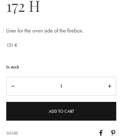
172 H
Liner for the oven side of the firebox.
131
€
In stock
Quantity
ADD TO CART
SHARE