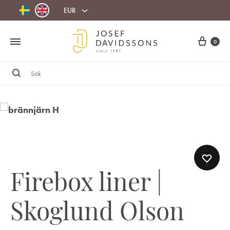
EUR
Cart
0
Sök
Firebox liner |
Skoglund Olson