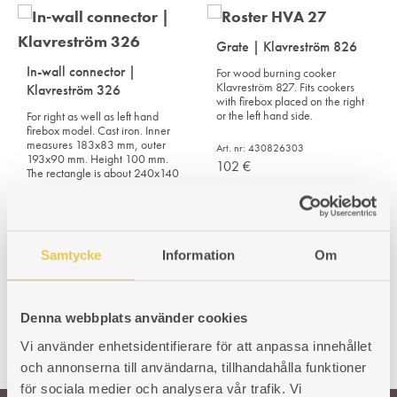
Grate | Klavreström 826
In-wall connector |
For wood burning cooker
Klavreström 827. Fits cookers
Klavreström 326
with firebox placed on the right
or the left hand side.
For right as well as left hand
firebox model. Cast iron. Inner
measures 183x83 mm, outer
Art. nr: 430826303
193x90 mm. Height 100 mm.
102
€
The rectangle is about 240x140
mm.
Art. nr: 430326308
130
€
Samtycke
Information
Om
Denna webbplats använder cookies
Vi använder enhetsidentifierare för att anpassa innehållet
och annonserna till användarna, tillhandahålla funktioner
för sociala medier och analysera vår trafik. Vi