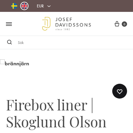
EUR
Cart
0
Sök
Firebox liner |
Skoglund Olson