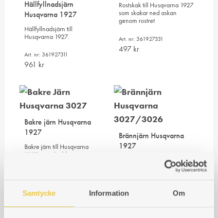
Hällfyllnadsjärn
Rostskak till Husqvarna 1927
som skakar ned askan
Husqvarna 1927
genom rostret
Hällfyllnadsjärn till
Husqvarna 1927.
Art. nr: 361927331
497
kr
Art. nr: 361927311
961
kr
Bakre järn Husqvarna
1927
Brännjärn Husqvarna
1927
Bakre järn till Husqvarna
1927 som skyddar spisens
Brännjärn till Husqvarna
bakre yttersida
1927 som skyddar
ugnssidan
Art. nr: 361927301
699
kr
Samtycke
Information
Om
Art. nr: 361927102
972
kr