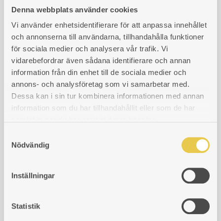
Denna webbplats använder cookies
Vi använder enhetsidentifierare för att anpassa innehållet
Inmurningsstos
och annonserna till användarna, tillhandahålla funktioner
Husqvarna 1927
för sociala medier och analysera vår trafik. Vi
Gjutjärn. Innermått 183x83
Cisternjärn Husqvarna
vidarebefordrar även sådana identifierare och annan
mm. Yttermått 193x90 mm.
1927
Höjd 100 mm. Rektangelns
information från din enhet till de sociala medier och
mått är cirka 240x140 mm.
För vänstereldad spis
annons- och analysföretag som vi samarbetar med.
Dessa kan i sin tur kombinera informationen med annan
Art. nr: 361927308
Art. nr: 361927101
1 388
kr
information som du har tillhandahållit eller som de har
972
kr
samlat in när du har använt deras tjänster.
S
Nödvändig
a
Roster Husqvarna 1927
m
Roster till Husqvarna 1927
t
Inställningar
för tillföring av luft samt
y
fördelning av aska
c
Art. nr: 361927303
k
Statistik
961
kr
e