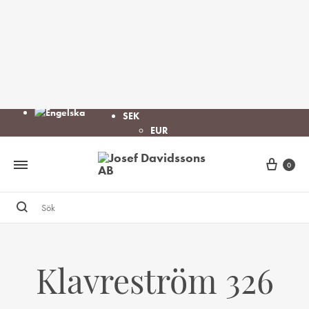
SEK
EUR
Cart
0
Sök
Klavreström 326