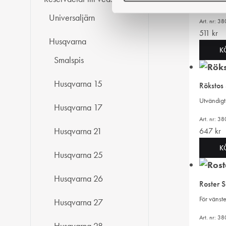
e
För vänst
s
Universaljärn
Art. nr: 
v
511
kr
a
Husqvarna
K
l
Smalspis
Husqvarna 15
Rökstos
Utvändig
Husqvarna 17
Art. nr: 
Husqvarna 21
647
kr
K
Husqvarna 25
Husqvarna 26
Roster 
För vänst
Husqvarna 27
Art. nr: 