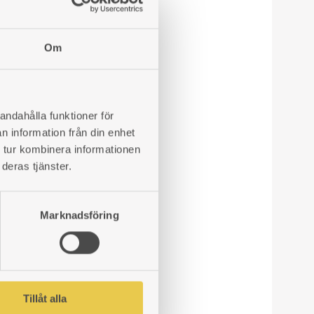
irka 250x140 mm.
Om
andahålla funktioner för
n information från din enhet
 tur kombinera informationen
deras tjänster.
Marknadsföring
Tillåt alla