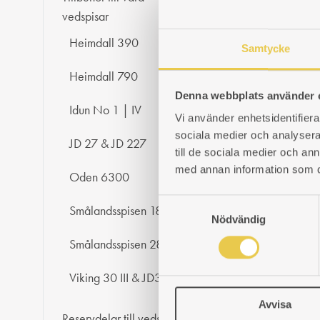
vedspisar
Inmurni
Heimdall 390
Gjutjärn.
Samtycke
Art. nr: 
Heimdall 790
1 412
kr
Denna webbplats använder 
Idun No 1 | IV
K
Vi använder enhetsidentifierar
sociala medier och analysera 
JD 27 & JD 227
till de sociala medier och a
Oval-ru
med annan information som du 
Oden 6300
Invändig
S
Smålandsspisen 1896 II
Art. nr: 3
Nödvändig
a
1 412
kr
m
Smålandsspisen 28 II
K
t
y
Viking 30 III & JD320
c
Röklock
Avvisa
k
Reservdelar till vedspisar