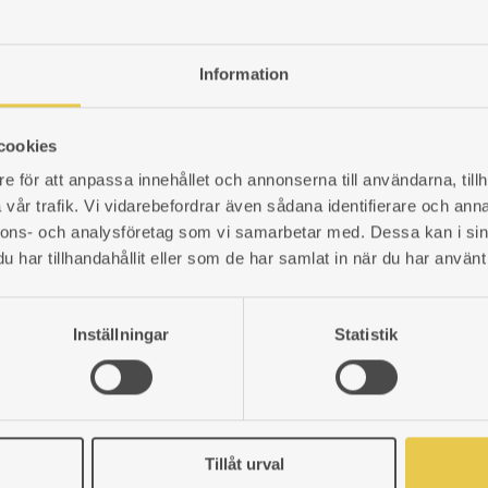
TILL
TILL
TILL
ngsstos Skillingaryd 27 V+H
I
I
I
 Innermått 193x80 mm. Yttermått 199x83 mm. Höjd 110 mm. Rektangelns mått är c
Information
ÖNSKELISTA
ÖNSKELISTA
ÖNSKELISTA
380027308
cookies
LÄGG
LÄGGER
LADES
ÖP
e för att anpassa innehållet och annonserna till användarna, tillh
vår trafik. Vi vidarebefordrar även sådana identifierare och anna
TILL
TILL
TILL
nnons- och analysföretag som vi samarbetar med. Dessa kan i sin
nd stos Skillingaryd 27 V+H
har tillhandahållit eller som de har samlat in när du har använt 
I
I
I
t mått 185x85mm. Höjd 110mm. Ytterdiameter Ø123 mm.
ÖNSKELISTA
ÖNSKELISTA
ÖNSKELISTA
80027514
Inställningar
Statistik
LÄGG
LÄGGER
LADES
ÖP
TILL
TILL
TILL
 Skillingaryd 27 V+H
Tillåt urval
I
I
I