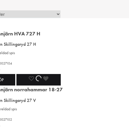
n Skillingaryd 27 H
eldad spis
80027104
r
LÄGG
LÄGGER
LADES
ÖP
TILL
TILL
TILL
n Skillingaryd 27 V
I
I
I
ereldad spis
ÖNSKELISTA
ÖNSKELISTA
ÖNSKELISTA
80027102
r