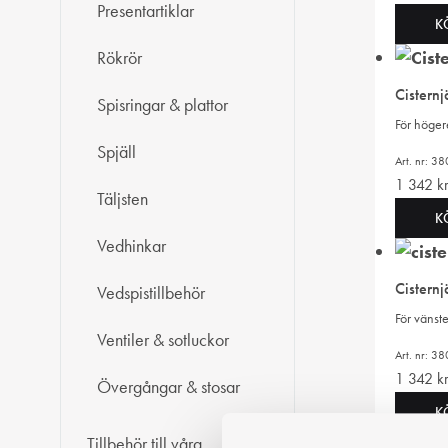
Presentartiklar
K
Rökrör
Cisternj
Spisringar & plattor
För höger
Spjäll
Art. nr: 3
1 342
k
Täljsten
K
Vedhinkar
Cisternj
Vedspistillbehör
För vänst
Ventiler & sotluckor
Art. nr: 3
1 342
k
Övergångar & stosar
K
Tillbehör till våra