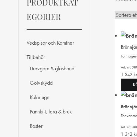
PRODUKTKAT
EGORIER
Vedspisar och Kaminer
Brännjär
För höger
Tillbehör
Art. nr: 3
Drevgarn & glasband
1 342
k
Golvskydd
K
Kakelugn
Brännjär
Pannkitt, lera & bruk
För vänst
Roster
Art. nr: 3
1 342
k