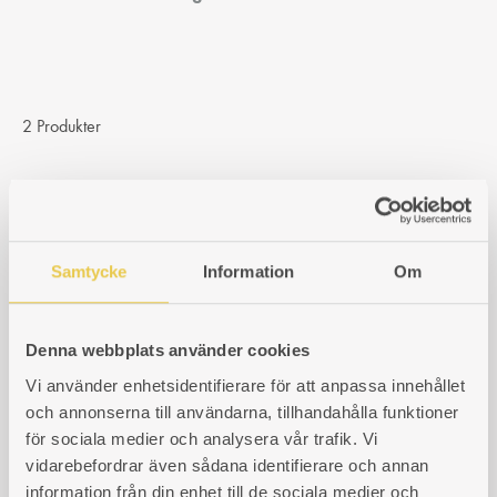
2 Produkter
Samtycke
Information
Om
Roster Skoglund Olson
Cisternjärn Skoglund
371 V+H
Olson 371 H
För vänster- och högereldad
För högereldad spis
spis
Denna webbplats använder cookies
Art. nr: 460371103
Vi använder enhetsidentifierare för att anpassa innehållet
Art. nr: 460371303
1 423
kr
och annonserna till användarna, tillhandahålla funktioner
1 282
kr
för sociala medier och analysera vår trafik. Vi
vidarebefordrar även sådana identifierare och annan
information från din enhet till de sociala medier och