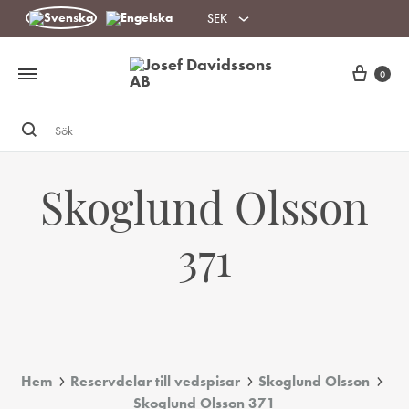
SEK
Cart
0
Sök
Skoglund Olsson
371
Hem
Reservdelar till vedspisar
Skoglund Olsson
Skoglund Olsson 371