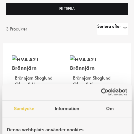
FILTRERA
Sortera efter
3 Produkter
Brännjärn Skoglund
Brännjärn Skoglund
Olson 8 H
Olson 8 V
För högereldad spis
För vänstereldad spis
Art. nr: 460008104
Art. nr: 460008102
Samtycke
Information
Om
1 423
kr
1 423
kr
Denna webbplats använder cookies