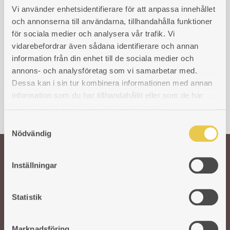
Cisternjärn Skoglund
Vi använder enhetsidentifierare för att anpassa innehållet
Olson 8 V
och annonserna till användarna, tillhandahålla funktioner
För vänstereldad spis
för sociala medier och analysera vår trafik. Vi
vidarebefordrar även sådana identifierare och annan
Art. nr: 460008101
information från din enhet till de sociala medier och
1 423
kr
annons- och analysföretag som vi samarbetar med.
Dessa kan i sin tur kombinera informationen med annan
information som du har tillhandahållit eller som de har
samlat in när du har använt deras tjänster.
S
Nödvändig
a
m
t
Inställningar
Välkommen till oss!
y
c
k
Statistik
Vår önskan är att hålla den svenska traditionen och hantverket kring
e
gjutjärnsspisar levande. För att säkra kvaliteten på våra produkter arbetar vi
s
med utvalda svenska och utländska gjuterier. I vår moderna fabrik i Reftele
Marknadsföring