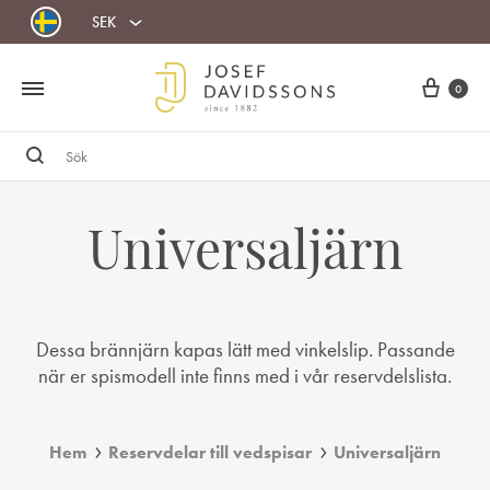
SEK
Cart
0
Sök
Universaljärn
Dessa brännjärn kapas lätt med vinkelslip. Passande
när er spismodell inte finns med i vår reservdelslista.
Hem
Reservdelar till vedspisar
Universaljärn