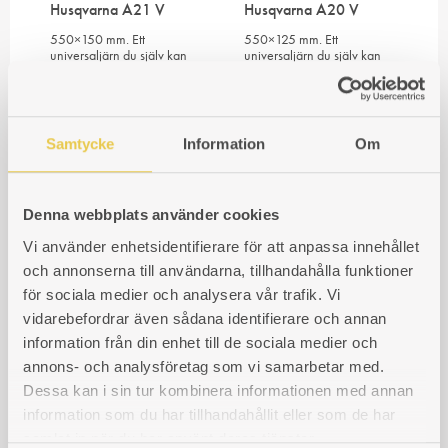
Husqvarna A21 V
Husqvarna A20 V
550×150 mm. Ett
550×125 mm. Ett
universaljärn du själv kan
universaljärn du själv kan
bearbeta för att passa din
bearbeta för att passa din
spis. Perfekt om
spis. Perfekt om
modellspecifikt brännjärn
modellspecifikt brännjärn
saknas.
saknas.
Samtycke
Information
Om
Art. nr: 360021102
Art. nr: 360020102
1 294
kr
1 231
kr
Denna webbplats använder cookies
Vi använder enhetsidentifierare för att anpassa innehållet
och annonserna till användarna, tillhandahålla funktioner
för sociala medier och analysera vår trafik. Vi
vidarebefordrar även sådana identifierare och annan
information från din enhet till de sociala medier och
annons- och analysföretag som vi samarbetar med.
Dessa kan i sin tur kombinera informationen med annan
information som du har tillhandahållit eller som de har
550×125 mm.
samlat in när du har använt deras tjänster.
Brännjärn Universal.