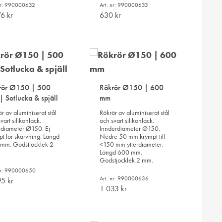
 nr: 990000632
Art. nr: 990000633
76
kr
630
kr
LÄGG
LÄGG
TILL
TILL
I
I
ÖNSKELISTA
ÖNSKELISTA
rör Ø150 | 500
Rökrör Ø150 | 600
 Sotlucka & spjäll
mm
r av aluminiserat stål
Rökrör av aluminiserat stål
vart silikonlack.
och svart silikonlack.
rdiameter Ø150. Ej
Innderdiameter Ø150.
pt för skarvning. Längd
Nedre 50 mm krympt till
mm. Godstjocklek 2
<150 mm ytterdiameter.
Längd 600 mm.
Godstjocklek 2 mm.
 nr: 990000650
Art. nr: 990000636
95
kr
1 033
kr
LÄGG
LÄGG
TILL