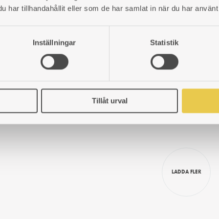
serat stål och svart
har tillhandahållit eller som de har samlat in när du har använt 
nlack. Innerdiameter
Art. nr: 990000647
mm. Godstjocklek 2
546
kr
inkel 2 x 45°.
Inställningar
Statistik
r: 990000639
LÄGG
95
kr
TILL
I
LÄGG
ÖNSKELISTA
TILL
Tillåt urval
I
ÖNSKELISTA
LADDA FLER