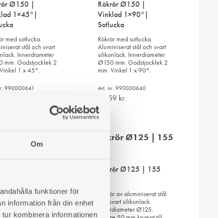
rör Ø150 |
Rökrör Ø150 |
klad 1×45°|
Vinklad 1×90°|
lucka
Sotlucka
ör med sotlucka.
Rökrör med sotlucka.
niserat stål och svart
Aluminiserat stål och svart
onlack. Innerdiameter
silikonlack. Innerdiameter
 mm. Godstjocklek 2
Ø150 mm. Godstjocklek 2
Vinkel 1 x 45°.
mm. Vinkel 1 x 90°.
 nr: 990000641
Art. nr: 990000640
06
kr
1 259
kr
LÄGG
LÄGG
TILL
TILL
Om
I
I
lucka Ø150
ÖNSKELISTA
ÖNSKELISTA
Rökrör Ø125 | 155
ucka för rökrör med
eter 150 mm.
mm
tjocklek 2 mm.
andahålla funktioner för
Rökrör av aluminiserat stål
och svart silikonlack.
n information från din enhet
 nr: 990000653
Innerdiameter Ø125.
3
kr
 tur kombinera informationen
Nedre 50 mm krympt till