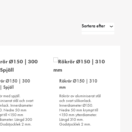
Sortera efter
rör Ø150 | 300
Rökrör Ø150 | 310
| Spjäll
mm
ör med spjäll.
Rökrör av aluminiserat stål
niserat stål och svart
och svart silikonlack.
onlack. Innerdiameter
Innerdiameter Ø150.
0. Nedre 50 mm
Nedre 50 mm krympt till
pt till <150 mm
<150 mm ytterdiameter.
rdiameter. Längd 300
Längd 310 mm.
Godstjocklek 2 mm.
Godstjocklek 2 mm.