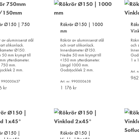
TILL
TILL
I
I
ÖNSKELISTA
ÖNSKELISTA
ör Ø150 | 750
Rökrör Ø150 | 1000
Rök
mm
Vin
 av aluminiserat stål
Rökrör av aluminiserat stål
Rökrö
art silikonlack.
och svart silikonlack.
och s
diameter Ø150.
Innerdiameter Ø150.
Inne
 50 mm krympt till
Nedre 50 mm krympt till
Gods
mm ytterdiameter.
<150 mm ytterdiameter.
1 x 
 750 mm.
Längd 1000 mm.
jocklek 2 mm.
Godstjocklek 2 mm.
Art.
96
r: 990000637
Art. nr: 990000638
06
kr
1 176
kr
LÄGG
LÄGG
TILL
TILL
I
I
ÖNSKELISTA
ÖNSKELISTA
ör Ø150 |
Rökrör Ø150 |