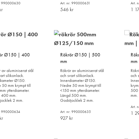
r: 990000630
Art. nr: 990000631
Art.
kr
546
kr
1 1
LÄGG
LÄGG
TILL
TILL
I
I
ÖNSKELISTA
ÖNSKELISTA
ör Ø150 | 400
Rökrör Ø150 | 500
Rök
mm
mm |
 av aluminiserat stål
Rökrör av aluminiserat stål
Rökrö
art silikonlack.
och svart silikonlack.
och s
diameter Ø150.
Innerdiameter Ø150.
Inne
 50 mm krympt till
Nedre 50 mm krympt till
krym
mm ytterdiameter.
<150 mm ytterdiameter.
500 
 400 mm.
Längd 500 mm.
mm.
jocklek 2 mm.
Godstjocklek 2 mm.
Art.
r: 990000634
Art. nr: 990000635
1 2
kr
927
kr
LÄGG
LÄGG