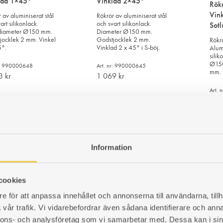
lad 1×45°
Vinklad 2×45°
Rök
Vin
 av aluminiserat stål
Rökrör av aluminiserat stål
art silikonlack.
och svart silikonlack.
Sot
diameter Ø150 mm.
Diameter Ø150 mm.
jocklek 2 mm. Vinkel
Godstjocklek 2 mm.
Rökr
5°.
Vinklad 2 x 45° i S-böj.
Alumi
silik
Ø150
r: 990000648
Art. nr: 990000645
mm. 
33
kr
1 069
kr
Art.
1 1
LÄGG
LÄGG
TILL
TILL
I
I
ÖNSKELISTA
ÖNSKELISTA
Information
Sot
Rökrörsrosett Ø140-
Sotl
cookies
diam
165mm
ör Ø150 |
Gods
e för att anpassa innehållet och annonserna till användarna, tillh
lad 2×45°|
För rökrör med diameter
mellan Ø140 och Ø170
ucka
vår trafik. Vi vidarebefordrar även sådana identifierare och anna
Art.
mm. Passar ej rökrör med
53
nnons- och analysföretag som vi samarbetar med. Dessa kan i sin
vinklad 45° anslutning.
r med sotlucka.