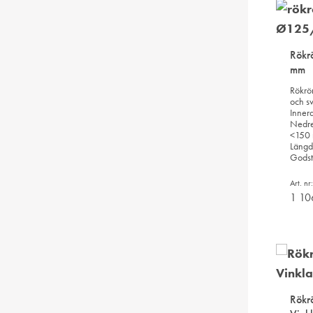
Rökr
mm
Rökrör
och sv
Inner
Nedre
<150 
Längd
Godst
Art. n
1 1
Rökr