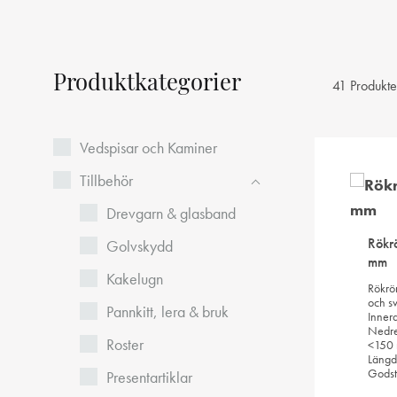
Produktkategorier
41 Produkte
Vedspisar och Kaminer
Tillbehör
Drevgarn & glasband
Rökr
Golvskydd
mm
Kakelugn
Rökrör
och sv
Pannkitt, lera & bruk
Inner
Nedre
Roster
<150 
Längd
Godst
Presentartiklar