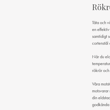
Rökrö
Täta och v
en effektiv
samtidigt 
cortenstål
När du elda
temperatur
rökrör och
Våra motst
motsvarar 
din eldsta
godkända fö