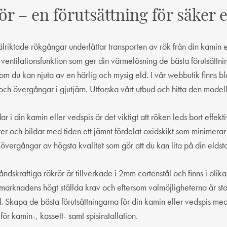
r – en förutsättning för säker 
älriktade rökgångar underlättar transporten av rök från din kamin 
 ventilationsfunktion som ger din värmelösning de bästa förutsättning
som du kan njuta av en härlig och mysig eld. I vår webbutik finn
 och övergångar i gjutjärn. Utforska vårt utbud och hitta den model
r i din kamin eller vedspis är det viktigt att röken leds bort effektiv
er och bildar med tiden ett jämnt fördelat oxidskikt som minimerar o
 övergångar av högsta kvalitet som gör att du kan lita på din elds
åndskraftiga rökrör är tillverkade i 2mm cortenstål och finns i oli
marknadens högt ställda krav och eftersom valmöjligheterna är stor
d. Skapa de bästa förutsättningarna för din kamin eller vedspis m
r kamin-, kassett- samt spisinstallation.