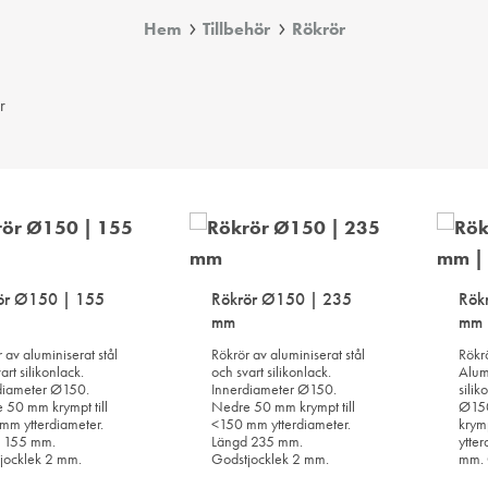
Hem
Tillbehör
Rökrör
r
ör Ø150 | 155
Rökrör Ø150 | 235
Rök
mm
mm 
 av aluminiserat stål
Rökrör av aluminiserat stål
Rökr
art silikonlack.
och svart silikonlack.
Alumi
diameter Ø150.
Innerdiameter Ø150.
silik
 50 mm krympt till
Nedre 50 mm krympt till
Ø15
mm ytterdiameter.
<150 mm ytterdiameter.
krym
 155 mm.
Längd 235 mm.
ytte
jocklek 2 mm.
Godstjocklek 2 mm.
mm. 