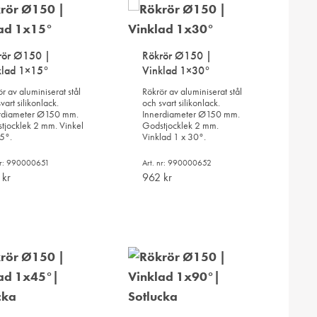
TILL
I
I
ÖNSKELISTA
ÖNSKELISTA
rör Ø150 |
Rökrör Ø150 |
klad 1×15°
Vinklad 1×30°
r av aluminiserat stål
Rökrör av aluminiserat stål
vart silikonlack.
och svart silikonlack.
rdiameter Ø150 mm.
Innerdiameter Ø150 mm.
tjocklek 2 mm. Vinkel
Godstjocklek 2 mm.
15°.
Vinklad 1 x 30°.
 nr: 990000651
Art. nr: 990000652
2
kr
962
kr
LÄGG
LÄGG
TILL
TILL
I
I
ÖNSKELISTA
ÖNSKELISTA