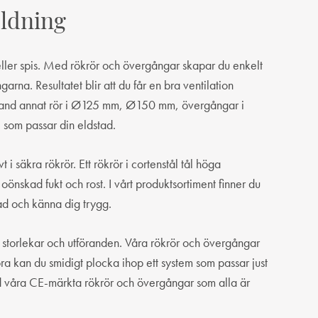
eldning
eller spis. Med rökrör och övergångar skapar du enkelt
arna. Resultatet blir att du får en bra ventilation
s bland annat rör i Ø125 mm, Ø150 mm, övergångar i
l som passar din eldstad.
t i säkra rökrör. Ett rökrör i cortenstål tål höga
önskad fukt och rost. I vårt produktsortiment finner du
tad och känna dig trygg.
ka storlekar och utföranden. Våra rökrör och övergångar
a kan du smidigt plocka ihop ett system som passar just
ed våra CE-märkta rökrör och övergångar som alla är