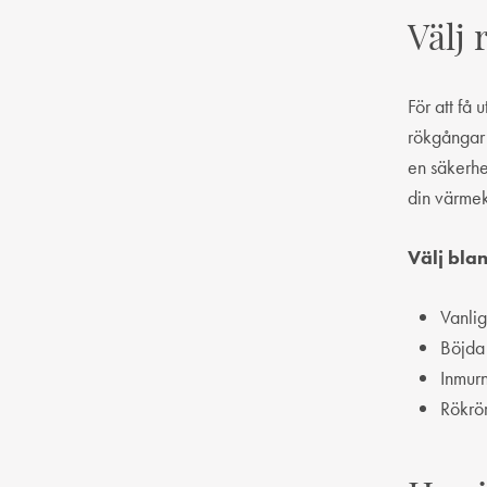
Välj 
För att få
rökgångar 
en säkerhe
din värmekä
Välj bla
Vanlig
Böjda 
Inmurn
Rökrör