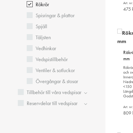
Art. n
Rökrör
475
Spisringar & plattor
Spjäll
Täljsten
Vedhinkar
Rökr
mm
Vedspistillbehör
Rökrör
Ventiler & sotluckor
och sv
Inner
Övergångar & stosar
Nedre
<150 
Längd
Tillbehör till våra vedspisar
Godst
Reservdelar till vedspisar
Art. n
809