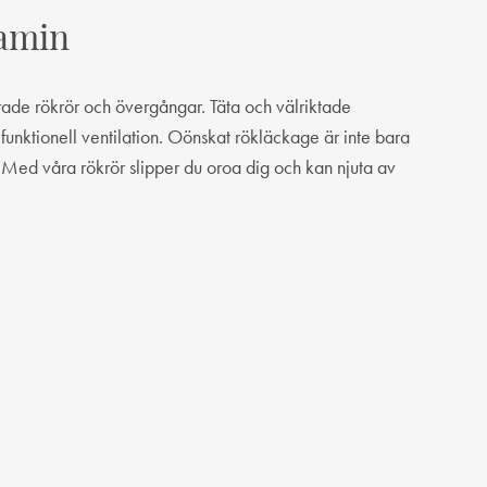
kamin
terade rökrör och övergångar. Täta och välriktade
 funktionell ventilation. Oönskat rökläckage är inte bara
. Med våra rökrör slipper du oroa dig och kan njuta av