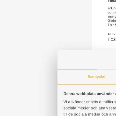
Vink
Rökrör
och sv
Inner
Godst
1 x 4
Art. n
1 0
Samtycke
Denna webbplats använder 
Rökr
Vi använder enhetsidentifierar
Vink
Sotl
sociala medier och analysera 
till de sociala medier och a
Rökrö