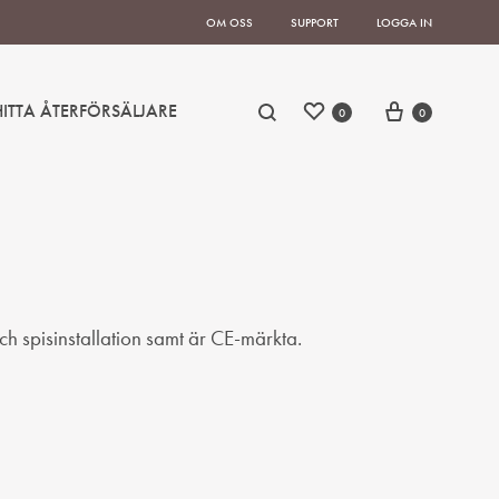
OM OSS
SUPPORT
LOGGA IN
Önskelista
Cart
Sök
HITTA ÅTERFÖRSÄLJARE
0
0
och spisinstallation samt är CE-märkta.