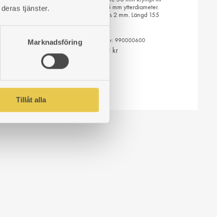
<125 mm ytterdiameter.
deras tjänster.
Gods 2 mm. Längd 155
mm.
LÄGG
TILL
Art. nr: 990000600
Marknadsföring
I
403
kr
ÖNSKELISTA
LÄGG
TILL
Tillåt alla
I
ÖNSKELISTA