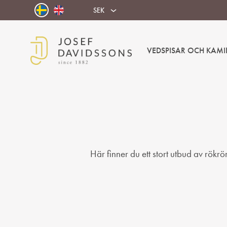
SEK
VEDSPISAR OCH KAMI
Josef
Välkommen
Davidssons
in
AB
i
värmen!
Här finner du ett stort utbud av rökrö