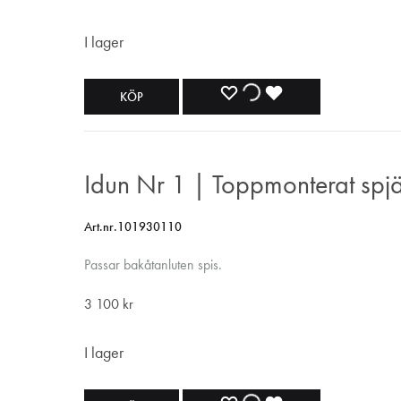
I lager
LÄGG
LÄGGER
LADES
KÖP
TILL
TILL
TILL
I
I
I
Idun Nr 1 | Toppmonterat spjä
ÖNSKELISTA
ÖNSKELISTA
ÖNSKELISTA
Art.nr.101930110
Passar bakåtanluten spis.
3 100
kr
I lager