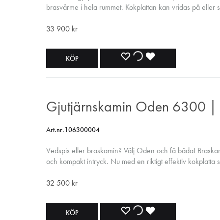
brasvärme i hela rummet. Kokplattan kan vridas på eller s
brasvärme eller mer riktad värme till plattan.
33 900
kr
LÄGG
LÄGGER
LADES
KÖP
TILL
TILL
TILL
I
I
I
Gjutjärnskamin Oden 6300 | 
ÖNSKELISTA
ÖNSKELISTA
ÖNSKELISTA
Art.nr.106300004
Vedspis eller braskamin? Välj Oden och få båda! Braska
och kompakt intryck. Nu med en riktigt effektiv kokplatta
av för mera brasvärme.
32 500
kr
LÄGG
LÄGGER
LADES
KÖP