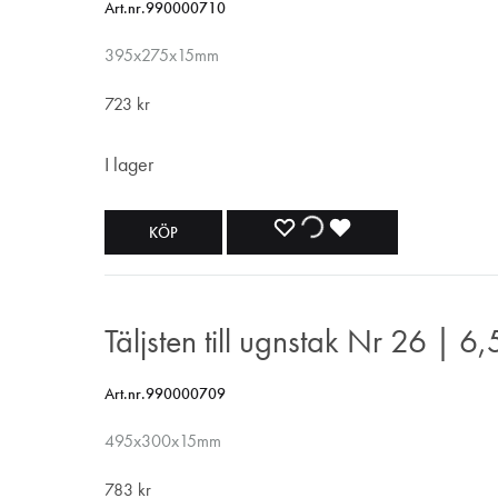
Art.nr.990000710
395x275x15mm
723
kr
I lager
LÄGG
LÄGGER
LADES
KÖP
TILL
TILL
TILL
I
I
I
Täljsten till ugnstak Nr 26 | 6
ÖNSKELISTA
ÖNSKELISTA
ÖNSKELISTA
Art.nr.990000709
495x300x15mm
783
kr