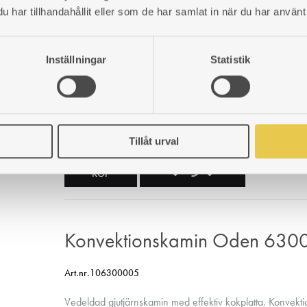
Heimdall 390 I Sockel höge
har tillhandahållit eller som de har samlat in när du har använt 
ÖNSKELISTA
ÖNSKELISTA
ÖNSKELISTA
Art.nr.103900993
Inställningar
Statistik
Lämplig vid de tillfällen spisen installeras fristående uta
654
kr
Den här produkten har en viss leveranstid.
Tillåt urval
LÄGG
LÄGGER
LADES
KÖP
TILL
TILL
TILL
I
I
I
Konvektionskamin Oden 6300
ÖNSKELISTA
ÖNSKELISTA
ÖNSKELISTA
Art.nr.106300005
Vedeldad gjutjärnskamin med effektiv kokplatta. Konvekt