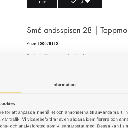
LÄGG
LÄGGER
LADES
KÖP
TILL
TILL
TILL
I
I
I
Smålandsspisen 28 | Toppmont
ÖNSKELISTA
ÖNSKELISTA
ÖNSKELISTA
Art.nr.100028110
Reglerar rökgaserna på bakansluten spis.
2 300
kr
I lager
Information
LÄGG
LÄGGER
LADES
KÖP
cookies
TILL
TILL
TILL
e för att anpassa innehållet och annonserna till användarna, tillh
vår trafik. Vi vidarebefordrar även sådana identifierare och anna
I
I
I
nnons- och analysföretag som vi samarbetar med. Dessa kan i sin