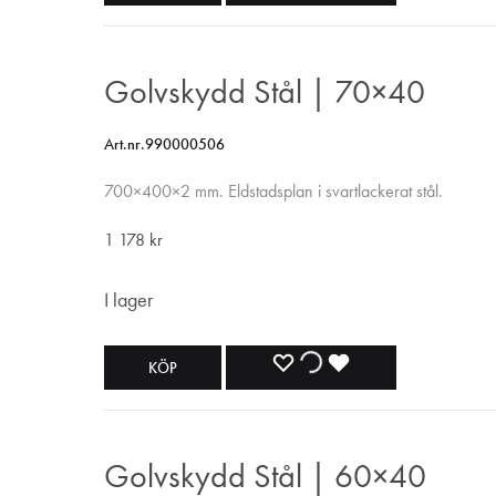
TILL
TILL
TILL
I
I
I
Golvskydd Stål | 70×40
ÖNSKELISTA
ÖNSKELISTA
ÖNSKELISTA
Art.nr.990000506
700×400×2 mm. Eldstadsplan i svartlackerat stål.
1 178
kr
I lager
LÄGG
LÄGGER
LADES
KÖP
TILL
TILL
TILL
I
I
I
Golvskydd Stål | 60×40