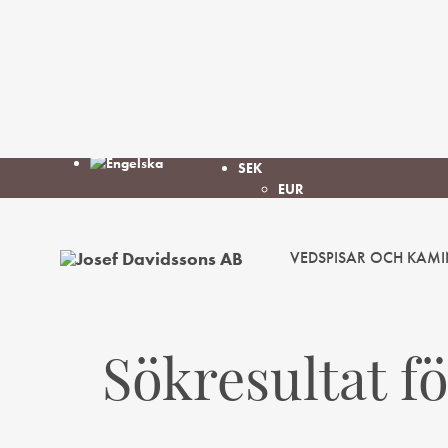
SEK
EUR
VEDSPISAR OCH KAMI
Josef
Välkommen
Davidssons
in
AB
i
värmen!
Sökresultat f