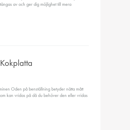
tängas av och ger dig möjlighet till mera
Kokplatta
minen Oden på benställning betyder nätta mått
 som kan vridas på då du behöver den eller vridas