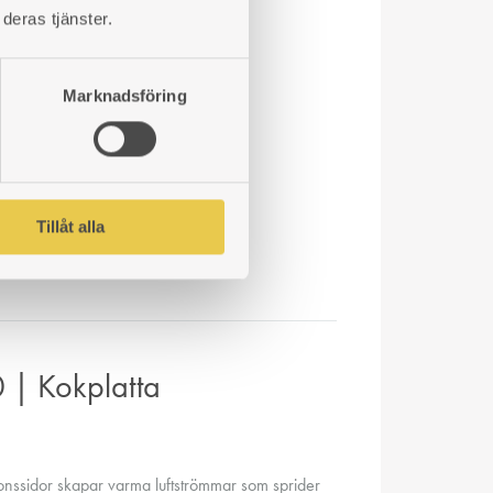
r sida 880-920mm
deras tjänster.
Marknadsföring
n någon inmurning.
Tillåt alla
 | Kokplatta
ionssidor skapar varma luftströmmar som sprider