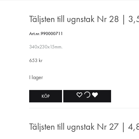
Täljsten till ugnstak Nr 28 | 3,
Art.nr.990000711
340x230x15mm.
653
kr
I lager
LÄGG
LÄGGER
LADES
KÖP
TILL
TILL
TILL
I
I
I
Täljsten till ugnstak Nr 27 | 4,
ÖNSKELISTA
ÖNSKELISTA
ÖNSKELISTA