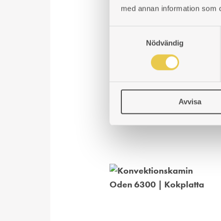
med annan information som du 
S
Nödvändig
a
m
t
y
c
Avvisa
k
e
s
v
a
l