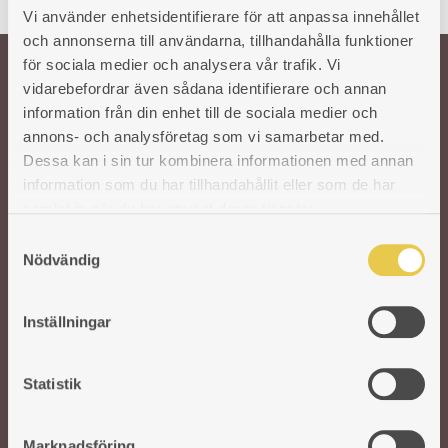
Vi använder enhetsidentifierare för att anpassa innehållet
och annonserna till användarna, tillhandahålla funktioner
för sociala medier och analysera vår trafik. Vi
vidarebefordrar även sådana identifierare och annan
Välkommen till oss!
information från din enhet till de sociala medier och
annons- och analysföretag som vi samarbetar med.
Dessa kan i sin tur kombinera informationen med annan
Vår önskan är att hålla den svenska traditionen och hantverket kring
information som du har tillhandahållit eller som de har
gjutjärnsspisar levande. För att säkra kvaliteten på våra produkter arbetar vi
med utvalda svenska och utländska gjuterier. I vår moderna fabrik i Reftele
samlat in när du har använt deras tjänster.
tar erfarna och skickliga hantverkare vid. De finputsar och polerar varje del
S
innan de bygger ihop spisarna för hand. Ett gediget hantverk som aldrig går
Nödvändig
a
ur tiden.
m
t
Inställningar
y
c
k
Statistik
e
s
Marknadsföring