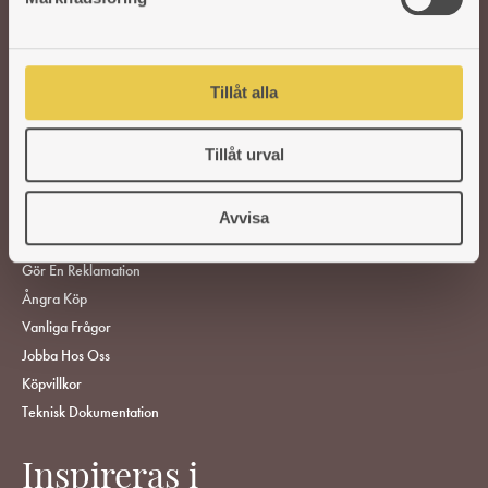
v
VEDSPISAR OCH KAMINER
a
l
TILLBEHÖR
Tillåt alla
RESERVDELAR
Tillåt urval
HITTA ÅTERFÖRSÄLJARE
KUNDSERVICE
Avvisa
ÅF-Login
Gör En Reklamation
Ångra Köp
Vanliga Frågor
Jobba Hos Oss
Köpvillkor
Teknisk Dokumentation
Inspireras i