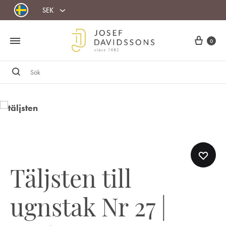
SEK
Cart
0
Sök
Täljsten till
ugnstak Nr 27 |