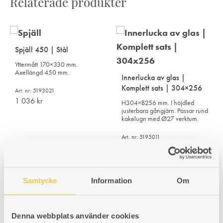
Relaterade produkter
Spjäll 450 | Stål
Yttermått 170×330 mm.
Axellängd 450 mm.
Innerlucka av glas |
Komplett sats | 304×256
Art. nr: 5193021
1 036
kr
H304×B256 mm. I höjdled
justerbara gångjärn. Passar rund
kakelugn med Ø27 verktum.
Art. nr: 5195011
3 671
kr
Samtycke
Information
Om
Denna webbplats använder cookies