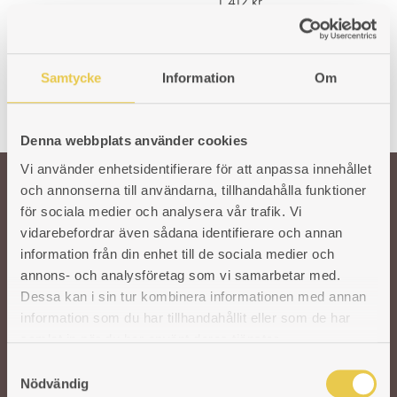
1 412
kr
Samtycke
Information
Om
Denna webbplats använder cookies
Vi använder enhetsidentifierare för att anpassa innehållet
och annonserna till användarna, tillhandahålla funktioner
för sociala medier och analysera vår trafik. Vi
Välkommen till oss!
vidarebefordrar även sådana identifierare och annan
information från din enhet till de sociala medier och
Vår önskan är att hålla den svenska traditionen och hantverket kring
annons- och analysföretag som vi samarbetar med.
gjutjärnsspisar levande. För att säkra kvaliteten på våra produkter arbetar vi
Dessa kan i sin tur kombinera informationen med annan
med utvalda svenska och utländska gjuterier. I vår moderna fabrik i Reftele
information som du har tillhandahållit eller som de har
tar erfarna och skickliga hantverkare vid. De finputsar och polerar varje del
samlat in när du har använt deras tjänster.
innan de bygger ihop spisarna för hand. Ett gediget hantverk som aldrig går
ur tiden.
S
Nödvändig
a