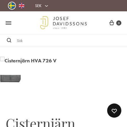
SEK
Cart
0
Sök
Cisternjärn