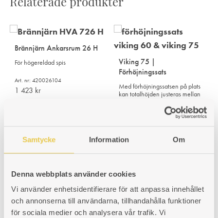
Relaterade produkter
Brännjärn Ankarsrum 26 H
Viking 75 |
För högereldad spis
Förhöjningssats
Art. nr: 420026104
Med förhöjningssatsen på plats
1 423
kr
kan totalhöjden justeras mellan
880-910mm.
Art. nr: 102075902
1 946
kr
Samtycke
Information
Om
Denna webbplats använder cookies
Vi använder enhetsidentifierare för att anpassa innehållet
och annonserna till användarna, tillhandahålla funktioner
för sociala medier och analysera vår trafik. Vi