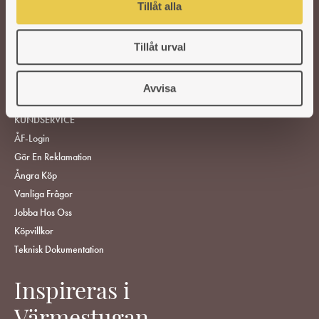
VEDSPISAR OCH KAMINER
Tillåt alla
TILLBEHÖR
Tillåt urval
RESERVDELAR
Avvisa
HITTA ÅTERFÖRSÄLJARE
KUNDSERVICE
ÅF-Login
Gör En Reklamation
Ångra Köp
Vanliga Frågor
Jobba Hos Oss
Köpvillkor
Teknisk Dokumentation
Inspireras i