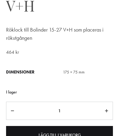
V+H
Röklock till Bolinder 15-27 V+H som placeras i
rökutgången
464
kr
DIMENSIONER
175 × 75 mm
I lager
Antal
LÄGG TILL I VARUKORG