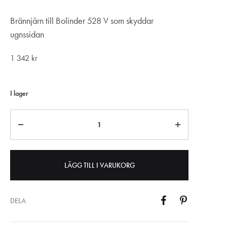
Brännjärn till Bolinder 528 V som skyddar
ugnssidan
1 342
kr
I lager
Antal
LÄGG TILL I VARUKORG
DELA