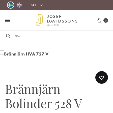
SEK
Cart
0
Sök
Brännjärn
Bolinder 528 V