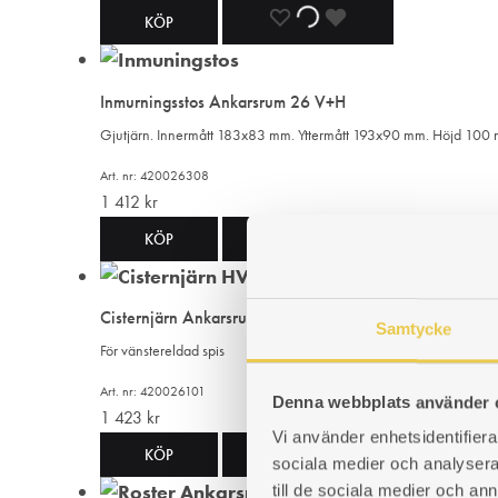
LÄGG
LÄGGER
LADES
KÖP
TILL
TILL
TILL
Inmurningsstos Ankarsrum 26 V+H
I
I
I
Gjutjärn. Innermått 183x83 mm. Yttermått 193x90 mm. Höjd 100 
ÖNSKELISTA
ÖNSKELISTA
ÖNSKELISTA
Art. nr: 420026308
1 412
kr
LÄGG
LÄGGER
LADES
KÖP
TILL
TILL
TILL
Cisternjärn Ankarsrum 26 V
I
I
I
Samtycke
För vänstereldad spis
ÖNSKELISTA
ÖNSKELISTA
ÖNSKELISTA
Art. nr: 420026101
Denna webbplats använder 
1 423
kr
Vi använder enhetsidentifierar
LÄGG
LÄGGER
LADES
KÖP
sociala medier och analysera 
till de sociala medier och a