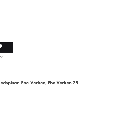
ÄGGER
LADES
st
LL
TILL
I
LISTA
NSKELISTA
ÖNSKELISTA
 vedspisar
,
Ebe-Verken
,
Ebe Verken 25