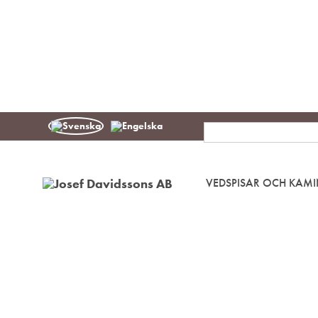
SEK
VEDSPISAR OCH KAMI
Josef
Välkommen
Davidssons
in
AB
i
värmen!