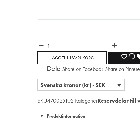
Märkning
Antal
LÄGG
L
LÄGG TILL I VARUKORG
Dela
Share on Facebook
Share on Pintere
TILL
TI
I
I
Svenska kronor (kr) - SEK
ÖNSKE
Ö
SKU
470025102
Kategorier
Reservdelar till
Produktinformation