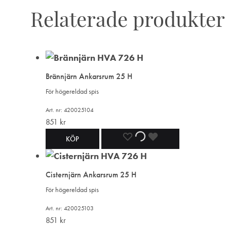
Relaterade produkter
Brännjärn Ankarsrum 25 H
För högereldad spis
Art. nr: 420025104
851
kr
LÄGG
LÄGGER
LADES
KÖP
TILL
TILL
TILL
Cisternjärn Ankarsrum 25 H
I
I
I
För högereldad spis
ÖNSKELISTA
ÖNSKELISTA
ÖNSKELISTA
Art. nr: 420025103
851
kr