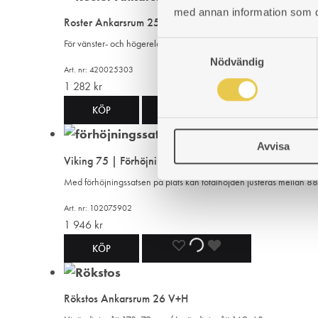
TILL
TILL
TILL
med annan information som du 
Roster Ankarsrum 25 V+H
I
I
I
För vänster- och högereldad spis
S
ÖNSKELISTA
ÖNSKELISTA
ÖNSKELISTA
Nödvändig
a
Art. nr: 420025303
m
1 282
kr
t
LÄGG
LÄGGER
LADES
KÖP
y
c
TILL
TILL
TILL
Avvisa
k
Viking 75 | Förhöjningssats
e
I
I
I
Med förhöjningssatsen på plats kan totalhöjden justeras mellan 
s
ÖNSKELISTA
ÖNSKELISTA
ÖNSKELISTA
v
Art. nr: 102075902
a
1 946
kr
l
LÄGG
LÄGGER
LADES
KÖP
TILL
TILL
TILL
Rökstos Ankarsrum 26 V+H
I
I
I