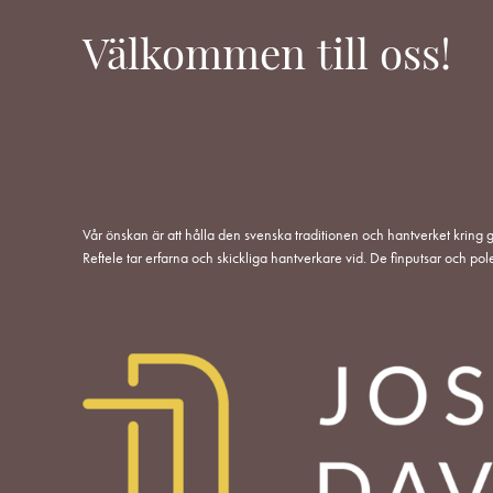
alternativen
Välkommen till oss!
kan
väljas
på
produktsidan
Vår önskan är att hålla den svenska traditionen och hantverket kring g
Reftele tar erfarna och skickliga hantverkare vid. De finputsar och pol