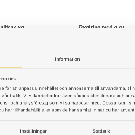
liteskiva
Smålandsspisen 1896 | Ova
iteskiva 25x330x1000mm
432x270mm
990001012
Art. nr: 990000224
Information
r
3 981
kr
cookies
LÄGG
e för att anpassa innehållet och annonserna till användarna, tillh
TILL
vår trafik. Vi vidarebefordrar även sådana identifierare och anna
I
nnons- och analysföretag som vi samarbetar med. Dessa kan i sin
ÖNSKELISTA
har tillhandahållit eller som de har samlat in när du har använt 
Inställningar
Statistik