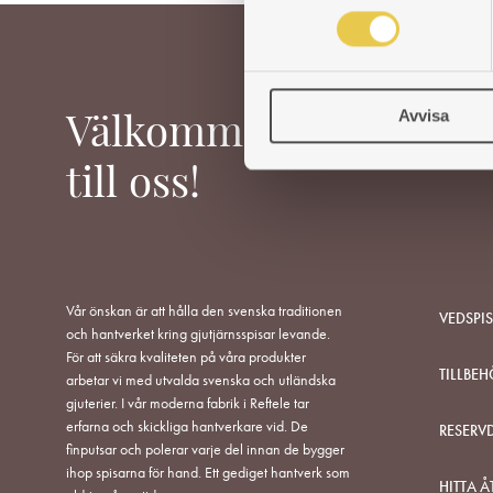
m
t
y
c
Avvisa
k
Välkommen
e
s
till oss!
v
a
l
Vår önskan är att hålla den svenska traditionen
VEDSPI
och hantverket kring gjutjärnsspisar levande.
För att säkra kvaliteten på våra produkter
TILLBEH
arbetar vi med utvalda svenska och utländska
gjuterier. I vår moderna fabrik i Reftele tar
erfarna och skickliga hantverkare vid. De
RESERV
finputsar och polerar varje del innan de bygger
ihop spisarna för hand. Ett gediget hantverk som
HITTA Å