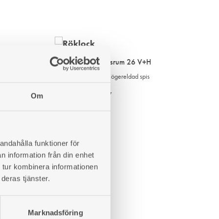
lring
Röklock Ankarsrum 26 V+H
För vänster- och högereldad spis
Art. nr: 420026307
Om
464
kr
LÄGG
LÄGG
andahålla funktioner för
TILL
TILL
n information från din enhet
I
I
 tur kombinera informationen
ÖNSKELISTA
ÖNSKELISTA
deras tjänster.
Marknadsföring