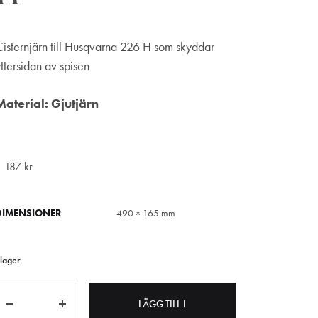
Cisternjärn till Husqvarna 226 H som skyddar
yttersidan av spisen
Material: Gjutjärn
1 187
kr
DIMENSIONER
490 × 165 mm
 lager
Antal
LÄGG TILL I