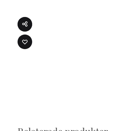
LÄGG
TILL
I
ÖNSKELISTA