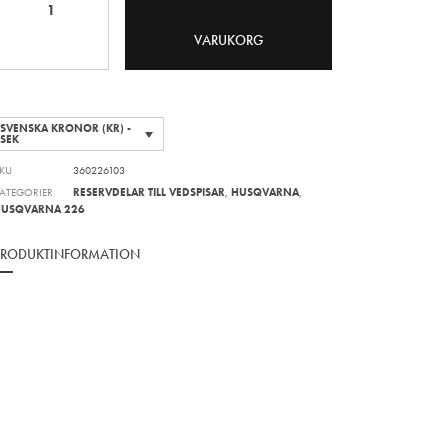
VARUKORG
SVENSKA KRONOR (KR) -
SEK
KU
360226103
ATEGORIER
RESERVDELAR TILL VEDSPISAR
,
HUSQVARNA
,
HUSQVARNA 226
PRODUKTINFORMATION