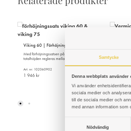
Relaterade produkter
Vermicu
Viking 60 | Förhöjningssats
Vermicul
Med förhöjningssatsen på plats kan
Art. nr: 
Samtycke
totalhöjden regleras mellan 880-910mm.
1 080
k
Art. nr: 102060902
1 946
kr
Denna webbplats använder 
Vi använder enhetsidentifierar
sociala medier och analysera 
LÄGG
till de sociala medier och a
TILL
med annan information som du 
I
ÖNSKELISTA
S
Nödvändig
a