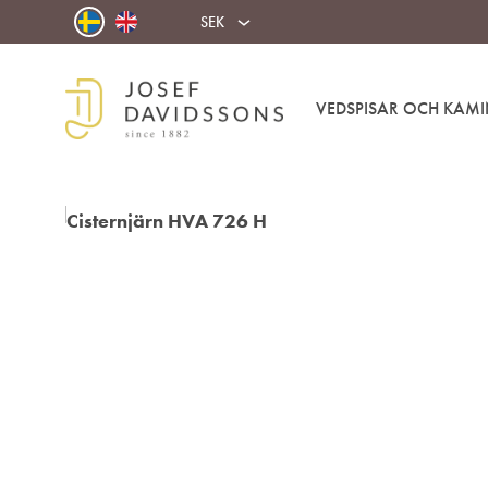
SEK
VEDSPISAR OCH KAMI
Josef
Välkommen
Davidssons
in
AB
i
värmen!